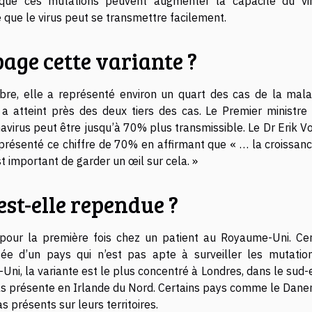
que ces mutations peuvent augmenter la capacité du vi
 que le virus peut se transmettre facilement.
page cette variante ?
re, elle a représenté environ un quart des cas de la mala
a atteint près des deux tiers des cas. Le Premier ministre 
virus peut être jusqu’à 70% plus transmissible. Le Dr Erik Vo
présenté ce chiffre de 70% en affirmant que « … la croissanc
st important de garder un œil sur cela. »
est-elle rependue ?
pour la première fois chez un patient au Royaume-Uni. Cer
tée d’un pays qui n’est pas apte à surveiller les mutatio
ni, la variante est le plus concentré à Londres, dans le sud-
 pas présente en Irlande du Nord. Certains pays comme le Dane
s présents sur leurs territoires.