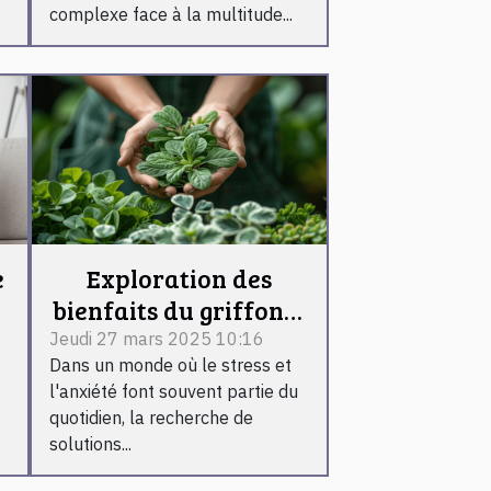
complexe face à la multitude...
e
Exploration des
bienfaits du griffonia
et du brahmi pour le
Jeudi 27 mars 2025 10:16
Dans un monde où le stress et
bien-être mental
l'anxiété font souvent partie du
quotidien, la recherche de
solutions...