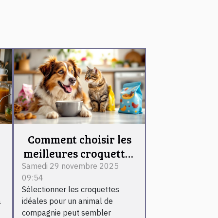
Comment choisir les
meilleures croquettes
adaptées aux besoins
Samedi 29 novembre 2025
09:54
spécifiques de votre
Sélectionner les croquettes
animal ?
a
idéales pour un animal de
compagnie peut sembler