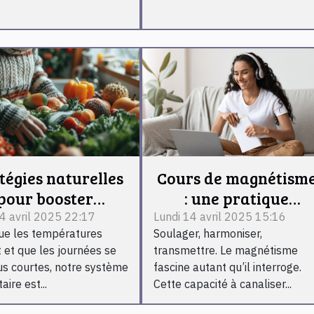
tégies naturelles
Cours de magnétism
pour booster
: une pratique
munité pendant la
énergétique
4 avril 2025 22:17
Lundi 14 avril 2025 15:16
ue les températures
Soulager, harmoniser,
saison froide
accessible à tous
 et que les journées se
transmettre. Le magnétisme
us courtes, notre système
fascine autant qu’il interroge.
ire est...
Cette capacité à canaliser...