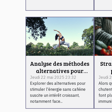
Analyse des méthodes
Stra
alternatives pour
booster l'énergie sans
l'im
Jeudi 22 mai 2025 23:32
Jeudi 2
Explorer des alternatives pour
Alors q
caféine
stimuler l'énergie sans caféine
chutent
suscite un intérêt croissant,
font pl
notamment face...
immunita