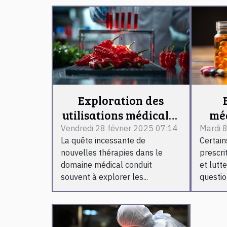
Exploration des
utilisations médicales
mé
du piment Dragon’s
pe
Vendredi 28 février 2025 07:14
Mardi 8
La quête incessante de
Certai
Breath
nouvelles thérapies dans le
prescri
domaine médical conduit
et lutte
souvent à explorer les...
question