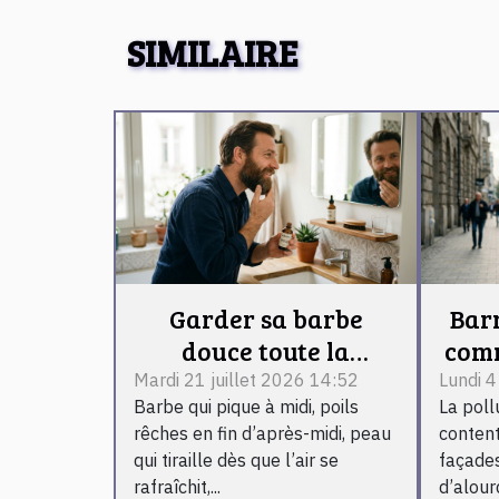
SIMILAIRE
Garder sa barbe
Barr
douce toute la
comm
journée, mission
urb
Mardi 21 juillet 2026 14:52
Lundi 
Barbe qui pique à midi, poils
La poll
impossible sans ce
rêches en fin d’après-midi, peau
content
geste ?
qui tiraille dès que l’air se
façade
rafraîchit,...
d’alourd