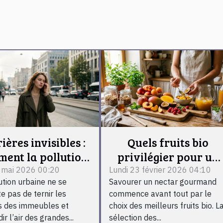
ières invisibles :
Quels fruits bio
ent la pollution
privilégier pour un
aine s’attaque à
nectar gourmand ?
4 mai 2026 00:20
Lundi 23 février 2026 04:10
ution urbaine ne se
Savourer un nectar gourmand
notre beauté
e pas de ternir les
commence avant tout par le
s des immeubles et
choix des meilleurs fruits bio. L
ir l’air des grandes...
sélection des...