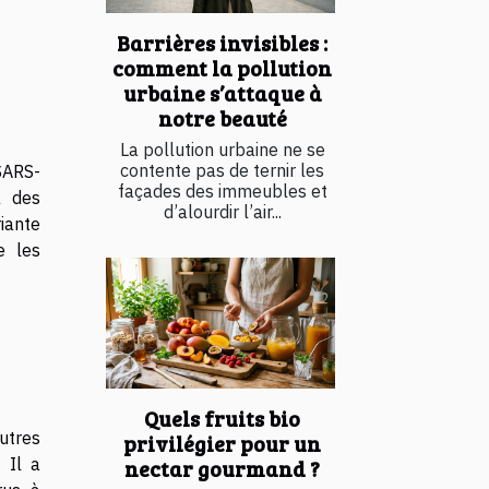
Barrières invisibles :
comment la pollution
urbaine s’attaque à
notre beauté
La pollution urbaine ne se
contente pas de ternir les
 SARS-
façades des immeubles et
a des
d’alourdir l’air...
riante
e les
Quels fruits bio
utres
privilégier pour un
 Il a
nectar gourmand ?