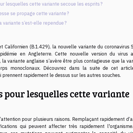
ur lesquelles cette variante secoue les esprits ?
tesse se propage cette variante ?
a variante s’est-elle rependue ?
et Californien (B.1.429), la nouvelle variante du coronavirus
idémie en Angleterre. Cette nouvelle version du virus 
é, la variante anglaise s’avère être plus contagieuse que la va
corps monoclonaux. Découvrez dans la suite de cet articl
ui prennent rapidement le dessus sur les autres souches.
s pour lesquelles cette variante
l’attention pour plusieurs raisons. Remplaçant rapidement d’a
fications qui peuvent affecter très rapidement l'organisme.