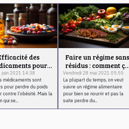
Efficacité des
Faire un régime san
dicaments pour
résidus : comment ç
rdre du poids,
marche
 juin 2021 14:38
Vendredi 28 mai 2021 05:55
ns médicaments sont
La plupart du temps, on veut
parlons-en
ts pour perdre du poids
suivre un régime alimentaire
r contre l’obésité. Mais la
pour bien se nourrir et pas la
 qui se...
suite perdre du...