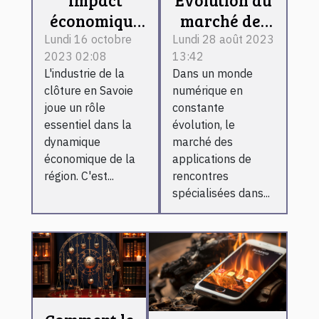
économique
marché des
de l'industrie
applications
Lundi 16 octobre
Lundi 28 août 2023
2023 02:08
13:42
de la clôture
de
L'industrie de la
Dans un monde
en Savoie
rencontres
clôture en Savoie
numérique en
BDSM et
joue un rôle
constante
fétichistes en
essentiel dans la
évolution, le
2023
dynamique
marché des
économique de la
applications de
région. C'est...
rencontres
spécialisées dans...