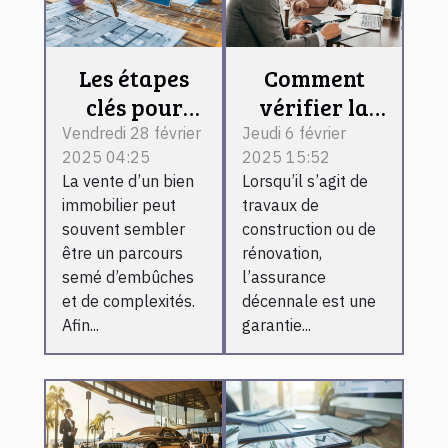
Les étapes
Comment
clés pour
vérifier la
vendre votre
validité
Vendredi 28 février
Jeudi 6 février
2025 04:25
2025 15:52
bien
d’une
La vente d’un bien
Lorsqu’il s’agit de
immobilier
attestation
immobilier peut
travaux de
rapidement
d’assurance
souvent sembler
construction ou de
décennale
être un parcours
rénovation,
avant de
semé d’embûches
l’assurance
et de complexités.
décennale est une
signer un
Afin...
garantie...
contrat ?