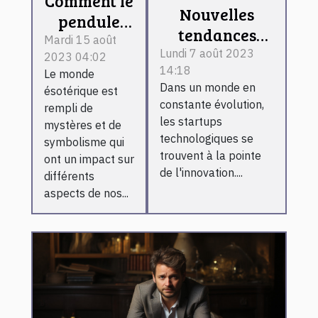
Comment le
Nouvelles
pendule
tendances
divinatoire
Mardi 15 août
dans les
Lundi 7 août 2023
2023 04:02
en ligne
14:18
startups
Le monde
influence
Dans un monde en
ésotérique est
technologiques
l'économie
constante évolution,
rempli de
du marché
les startups
mystères et de
technologiques se
ésotérique
symbolisme qui
trouvent à la pointe
ont un impact sur
de l'innovation....
différents
aspects de nos...