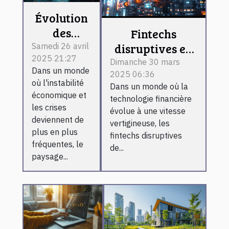
Évolution
des
Fintechs
Emplois en
disruptives en
Samedi 26 avril
2025 21:27
Temps de
2023 quels
Dimanche 30 mars
Dans un monde
2025 06:36
Crise -
changements
où l'instabilité
Dans un monde où la
Adapter
pour les
économique et
technologie financière
sa
consommateurs
les crises
évolue à une vitesse
Carrière
deviennent de
vertigineuse, les
plus en plus
aux
fintechs disruptives
fréquentes, le
de...
Nouveaux
paysage...
Besoins du
Marché