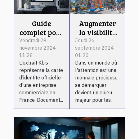
Guide
Augmenter
complet pour
la visibilité
obtenir un
des
Vendredi 29
Jeudi 26
novembre 2024
septembre 2024
extrait Kbis
entreprises
11:28
01:20
en ligne
avec des
L'extrait Kbis
Dans un monde où
rapidement
structures
représente la carte
l'attention est une
gonflables
d'identité officielle
monnaie précieuse,
publicitaires
d'une entreprise
se démarquer
commerciale en
devient un enjeu
France. Document...
majeur pour les...