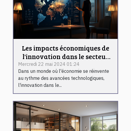
Les impacts économiques de
l'innovation dans le secteur
du naming en Europe et au
Mercredi 22 mai 2024 01:24
Dans un monde où l'économie se réinvente
Canada
au rythme des avancées technologiques,
l'innovation dans le...