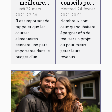
meilleures
conseils pour
astuces pour
mieux
Lundi 22 mars
Mercredi 24 février
2021 22:36
2021 20:01
réaliser des
épargner
Il est important de
Nombreux sont
économies
rappeler que les
ceux qui souhaitent
sur ses
courses
épargner afin de
courses
alimentaires
réaliser un projet
alimentaires
tiennent une part
ou pour mieux
importante dans le
gérer leurs
budget d’un...
revenus....