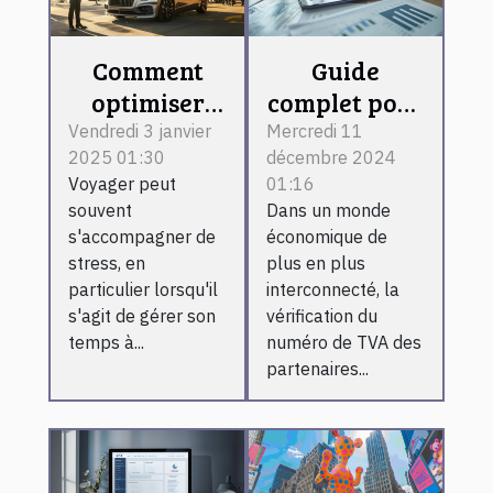
Comment
Guide
optimiser
complet pour
votre temps
utiliser un
Vendredi 3 janvier
Mercredi 11
2025 01:30
décembre 2024
à l'aéroport
service de
Voyager peut
01:16
avec un
vérification
souvent
Dans un monde
service de
de numéro
s'accompagner de
économique de
voiturier
de TVA en
stress, en
plus en plus
ligne
particulier lorsqu'il
interconnecté, la
s'agit de gérer son
vérification du
temps à...
numéro de TVA des
partenaires...