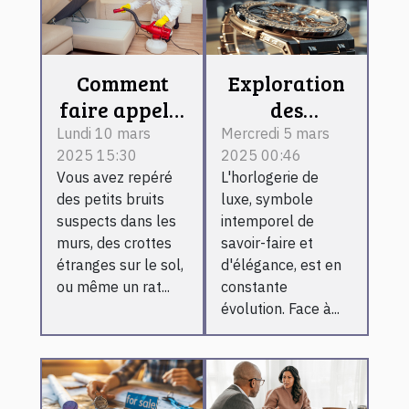
Comment
Exploration
faire appel à
des
une
tendances
Lundi 10 mars
Mercredi 5 mars
2025 15:30
2025 00:46
entreprise de
émergentes
Vous avez repéré
L'horlogerie de
dératisation
dans
des petits bruits
luxe, symbole
rapidement ?
l'horlogerie
suspects dans les
intemporel de
de luxe
murs, des crottes
savoir-faire et
étranges sur le sol,
d'élégance, est en
ou même un rat...
constante
évolution. Face à...