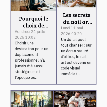
Les secrets
Pourquoi le
du nail art
choix de
pour
Lundi 11 mai
destinations
Vendredi 24 juillet
2026 00:20
marquer
2026 10:02
inspire la
Un détail peut
l’identité de
Choisir une
réussite de
tout changer : sur
votre
destination pour un
un écran saturé
vos voyages
déplacement
boutique en
d’offres, le nail
professionnels
professionnel n’a
ligne
art est devenu un
jamais été aussi
code visuel
stratégique, et
immédiat,...
l’époque où...