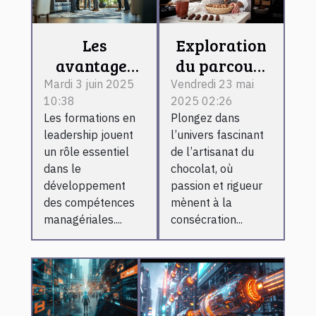
Les
Exploration
avantages
du parcours
des
d'un
Mardi 3 juin 2025
Vendredi 23 mai
10:38
2025 02:26
formations
chocolatier
Les formations en
Plongez dans
en
couronné
leadership jouent
l’univers fascinant
leadership
par le titre
un rôle essentiel
de l’artisanat du
pour les
prestigieux
dans le
chocolat, où
managers
développement
passion et rigueur
des compétences
mènent à la
managériales....
consécration...