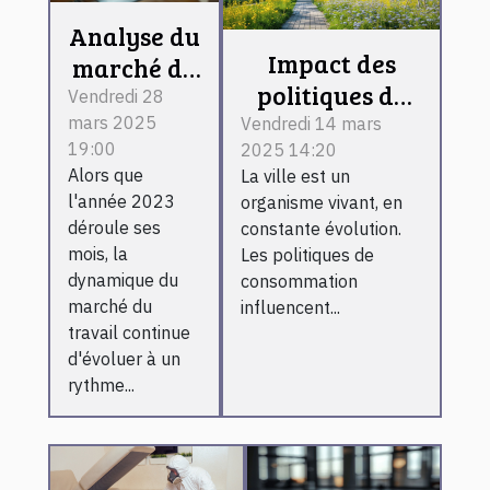
Analyse du
Impact des
marché du
politiques de
travail en
Vendredi 28
consommation
mars 2025
Vendredi 14 mars
2023 les
19:00
2025 14:20
sur le
secteurs
Alors que
La ville est un
développement
qui
l'année 2023
organisme vivant, en
urbain et la
recrutent
déroule ses
constante évolution.
sécurité
mois, la
Les politiques de
dynamique du
consommation
marché du
influencent...
travail continue
d'évoluer à un
rythme...