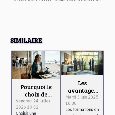
SIMILAIRE
Les
Pourquoi le
avantages
choix de
des
Mardi 3 juin 2025
destinations
Vendredi 24 juillet
10:38
formations
2026 10:02
inspire la
Les formations en
en
Choisir une