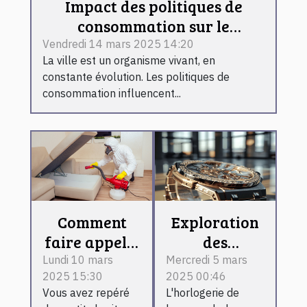
Impact des politiques de
consommation sur le
développement urbain et la
Vendredi 14 mars 2025 14:20
La ville est un organisme vivant, en
sécurité
constante évolution. Les politiques de
consommation influencent...
Comment
Exploration
faire appel à
des
une
tendances
Lundi 10 mars
Mercredi 5 mars
2025 15:30
2025 00:46
entreprise de
émergentes
Vous avez repéré
L'horlogerie de
dératisation
dans