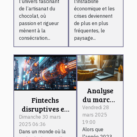
l’univers fascinant
l'instabilité
par le titre
Carrière aux
de l’artisanat du
économique et les
prestigieux
Nouveaux
chocolat, où
crises deviennent
Besoins du
passion et rigueur
de plus en plus
mènent à la
fréquentes, le
Marché
consécration...
paysage...
Analyse
du marché
Fintechs
du travail
disruptives en
Vendredi 28
mars 2025
en 2023 les
2023 quels
Dimanche 30 mars
19:00
2025 06:36
secteurs
changements
Alors que
Dans un monde où la
qui
pour les
l'année 2023