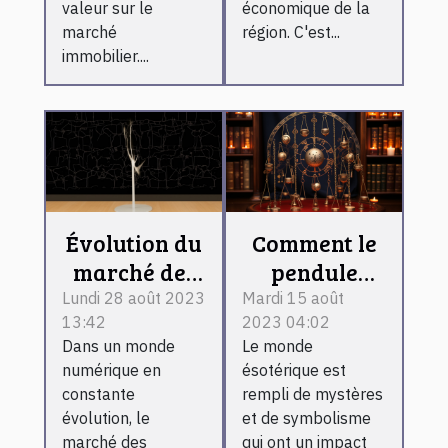
valeur sur le
économique de la
de votre
marché
région. C'est...
propriété
immobilier....
Évolution du
Comment le
marché des
pendule
applications
divinatoire
Lundi 28 août 2023
Mardi 15 août
13:42
2023 04:02
de
en ligne
Dans un monde
Le monde
rencontres
influence
numérique en
ésotérique est
BDSM et
l'économie
constante
rempli de mystères
fétichistes en
du marché
évolution, le
et de symbolisme
2023
ésotérique
marché des
qui ont un impact