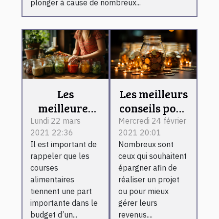
plonger à cause de nombreux...
Les
Les meilleurs
meilleures
conseils pour
astuces pour
mieux
Lundi 22 mars
Mercredi 24 février
2021 22:36
2021 20:01
réaliser des
épargner
Il est important de
Nombreux sont
économies
rappeler que les
ceux qui souhaitent
sur ses
courses
épargner afin de
courses
alimentaires
réaliser un projet
alimentaires
tiennent une part
ou pour mieux
importante dans le
gérer leurs
budget d’un...
revenus....