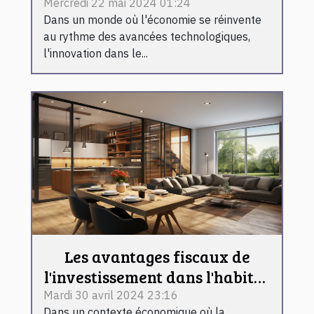
du naming en Europe et au
Mercredi 22 mai 2024 01:24
Dans un monde où l'économie se réinvente
Canada
au rythme des avancées technologiques,
l'innovation dans le...
Les avantages fiscaux de
l'investissement dans l'habitat
préfabriqué
Mardi 30 avril 2024 23:16
Dans un contexte économique où la