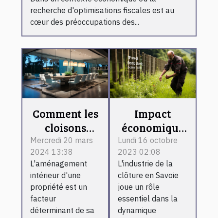
recherche d'optimisations fiscales est au
cœur des préoccupations des...
Comment les
Impact
cloisons
économique
vitrées
de l'industrie
Mercredi 20 mars
Lundi 16 octobre
2024 13:38
2023 02:08
intérieures
de la clôture
L'aménagement
L'industrie de la
peuvent
en Savoie
intérieur d'une
clôture en Savoie
augmenter la
propriété est un
joue un rôle
valeur
facteur
essentiel dans la
immobilière
déterminant de sa
dynamique