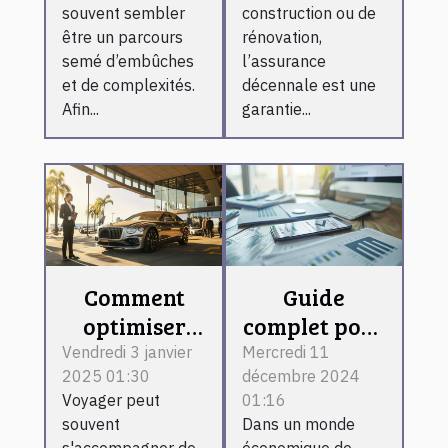
rapidement
d’assurance
souvent sembler
construction ou de
décennale
être un parcours
rénovation,
avant de
semé d’embûches
l’assurance
et de complexités.
décennale est une
signer un
Afin...
garantie...
contrat ?
Comment
Guide
optimiser
complet pour
votre temps
utiliser un
Vendredi 3 janvier
Mercredi 11
2025 01:30
décembre 2024
à l'aéroport
service de
Voyager peut
01:16
avec un
vérification
souvent
Dans un monde
service de
de numéro
s'accompagner de
économique de