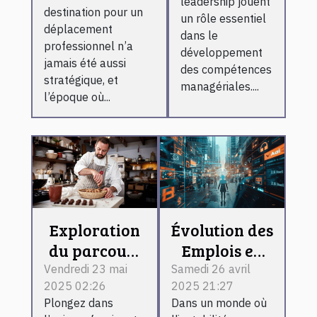
réussite de
leadership jouent
leadership
destination pour un
un rôle essentiel
vos voyages
déplacement
pour les
dans le
professionnels
professionnel n’a
managers
développement
jamais été aussi
des compétences
stratégique, et
managériales....
l’époque où...
Exploration
Évolution des
du parcours
Emplois en
d'un
Temps de
Vendredi 23 mai
Samedi 26 avril
2025 02:26
2025 21:27
chocolatier
Crise -
Plongez dans
Dans un monde où
couronné
Adapter sa