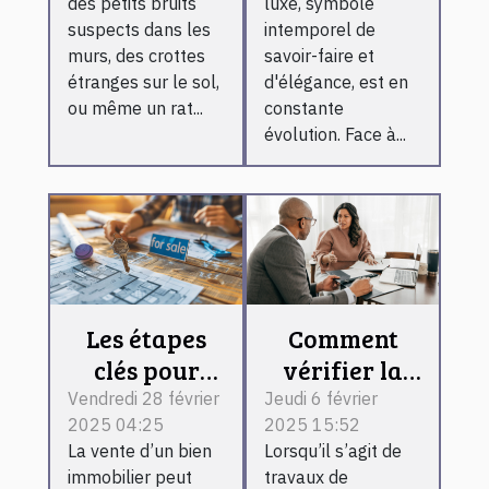
des petits bruits
luxe, symbole
rapidement ?
l'horlogerie
suspects dans les
intemporel de
de luxe
murs, des crottes
savoir-faire et
étranges sur le sol,
d'élégance, est en
ou même un rat...
constante
évolution. Face à...
Les étapes
Comment
clés pour
vérifier la
vendre votre
validité
Vendredi 28 février
Jeudi 6 février
2025 04:25
2025 15:52
bien
d’une
La vente d’un bien
Lorsqu’il s’agit de
immobilier
attestation
immobilier peut
travaux de