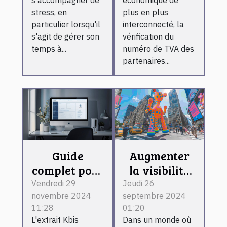
voiturier
de TVA en
stress, en
plus en plus
ligne
particulier lorsqu'il
interconnecté, la
s'agit de gérer son
vérification du
temps à...
numéro de TVA des
partenaires...
Guide
Augmenter
complet pour
la visibilité
obtenir un
des
Vendredi 29
Jeudi 26
novembre 2024
septembre 2024
extrait Kbis
entreprises
11:28
01:20
en ligne
avec des
L'extrait Kbis
Dans un monde où