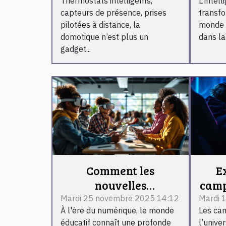
Thermostats intelligents,
L’intell
énergétique des
révo
capteurs de présence, prises
transfo
foyers modernes
c
pilotées à distance, la
monde 
éval
domotique n’est plus un
dans la 
gadget...
Comment les
E
nouvelles
camp
technologies
Qu
Mardi 25 novembre 2025 14:12
Mardi 
À l'ère du numérique, le monde
Les ca
transforment-elles
l'ex
éducatif connaît une profonde
l’unive