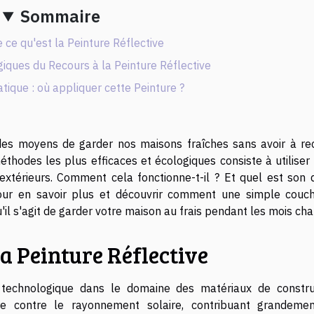
Sommaire
ce qu'est la Peinture Réflective
iques du Recours à la Peinture Réflective
atique : où appliquer cette Peinture ?
 des moyens de garder nos maisons fraîches sans avoir à rec
hodes les plus efficaces et écologiques consiste à utiliser 
 extérieurs. Comment cela fonctionne-t-il ? Et quel est son 
 pour en savoir plus et découvrir comment une simple couc
u'il s'agit de garder votre maison au frais pendant les mois cha
a Peinture Réflective
n technologique dans le domaine des matériaux de constru
re contre le rayonnement solaire, contribuant grandeme