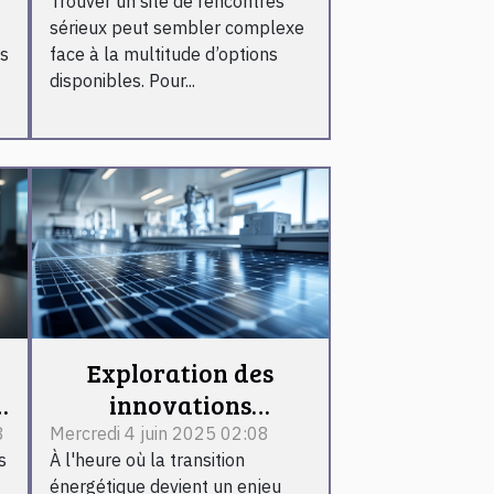
Trouver un site de rencontres
sérieux peut sembler complexe
es
face à la multitude d’options
disponibles. Pour...
Exploration des
e
innovations
technologiques dans
8
Mercredi 4 juin 2025 02:08
s
À l'heure où la transition
les énergies
énergétique devient un enjeu