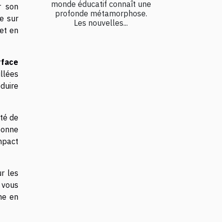
monde éducatif connaît une
r son
profonde métamorphose.
ée sur
Les nouvelles...
 et en
rface
llées
duire
ité de
bonne
impact
r les
, vous
he en