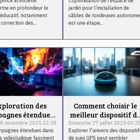
igence artificielle
L’optimisation de l’espace de
lutionne-t-elle la
câbles de tondeuses
rme en profondeur le
jardin pour l’installation de
orrection des
autonomes
éducatif, notamment
câbles de tondeuses autonom
uations scolaires
correction des...
est une étape...
?
xploration des
Comment choisir le
agnes étendues :
meilleur dispositif d
els impacts sur
suivi GPS pour vos
18 novembre 2025 22:28
Dimanche 27 juillet 2025 00:2
mpagnes étendues dans
Explorer l'univers des dispositif
périence joueur ?
besoins ?
rs vidéoludique fascinent
de suivi GPS peut sembler