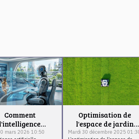
Comment
Optimisation de
l'intelligence
l'espace de jardin
artificielle
pour l'installation d
10 mars 2026 10:50
Mardi 30 décembre 2025 01:3