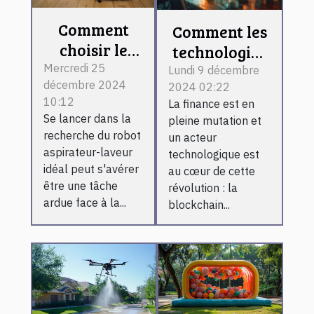
Comment
Comment les
choisir le
technologies
meilleur
blockchain
Mercredi 25
Lundi 9 décembre
décembre 2024
robot
2024 02:22
transforment
10:12
La finance est en
aspirateur-
le secteur
Se lancer dans la
pleine mutation et
laveur pour
financier
recherche du robot
un acteur
votre maison
aspirateur-laveur
technologique est
?
idéal peut s'avérer
au cœur de cette
être une tâche
révolution : la
ardue face à la...
blockchain...