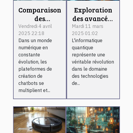
Comparaison
Exploration
des
des avancées
plateformes
récentes en
Vendredi 4 avril
Mardi 11 mars
2025 22:18
2025 01:02
de création
informatique
Dans un monde
L'informatique
de chatbots
quantique
numérique en
quantique
pour les
constante
représente une
entreprises
évolution, les
véritable révolution
plateformes de
dans le domaine
création de
des technologies
chatbots se
de...
multiplient et...