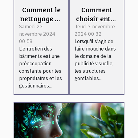
Comment le
Comment
nettoyage de
choisir entre
toitures et
l'hélium et
Samedi 23
Jeudi 7 novembre
novembre 2024
2024 00:32
façades par
l'air pour
00:58
Lorsqu'il s'agit de
drone
votre
L'entretien des
faire mouche dans
révolutionne
structure
bâtiments est une
le domaine de la
l'entretien ?
gonflable
préoccupation
publicité visuelle,
publicitaire
constante pour les
les structures
propriétaires et les
gonflables...
gestionnaires...