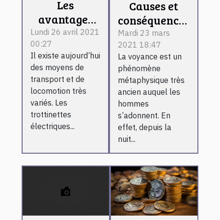
Les
Causes et
avantages
conséquences
d'une
de la
Lundi 26 avril 2021
Mardi 23 mars
00:27
trottinette
2021 18:47
voyance
Il existe aujourd’hui
La voyance est un
électrique
des moyens de
phénomène
transport et de
métaphysique très
locomotion très
ancien auquel les
variés. Les
hommes
trottinettes
s’adonnent. En
électriques...
effet, depuis la
nuit...