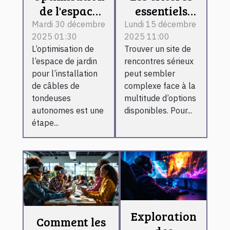
de l'espace
essentiels
de jardin
pour choisir
Mardi 30 décembre
Lundi 15 décembre
2025 01:30
2025 11:00
pour
un site de
L’optimisation de
Trouver un site de
l'installation
rencontres
l’espace de jardin
rencontres sérieux
de câbles de
sérieux
pour l’installation
peut sembler
tondeuses
de câbles de
complexe face à la
autonomes
tondeuses
multitude d’options
autonomes est une
disponibles. Pour...
étape...
Exploration
Comment les