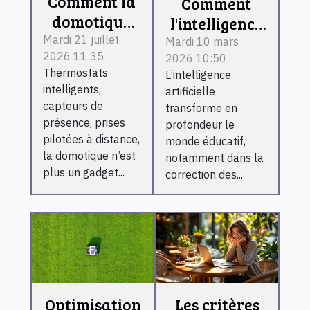
Comment la
Comment
domotique
l'intelligence
transforme
Mardi 21 juillet
artificielle
Mardi 10 mars
2026 11:35
la gestion
2026 10:50
révolutionne-
Thermostats
L’intelligence
énergétique
t-elle la
intelligents,
artificielle
des foyers
correction
capteurs de
transforme en
modernes
des
présence, prises
profondeur le
pilotées à distance,
évaluations
monde éducatif,
la domotique n’est
notamment dans la
scolaires ?
plus un gadget...
correction des...
Optimisation
Les critères