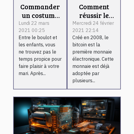
Comment
Commander
réussir le
un costume
minage du
soubrette
Mercredi 24 février
Lundi 22 mars
2021 22:14
2021 00:25
bitcoin ?
sexy en ligne
Créé en 2008, le
Entre le boulot et
: comment ça
bitcoin est la
les enfants, vous
marche
première monnaie
ne trouvez pas le
rapidement ?
électronique. Cette
temps propice pour
monnaie est déjà
faire plaisir à votre
adoptée par
mari. Après...
plusieurs...