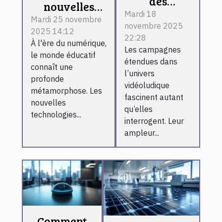
des
nouvelles
campagnes
Mardi 18
technologies
Mardi 25 novembre
novembre 2025
étendues :
2025 14:12
transforment-
22:28
Quels
À l'ère du numérique,
elles notre
Les campagnes
le monde éducatif
impacts sur
approche de
étendues dans
connaît une
l'expérience
l’univers
l'éducation ?
profonde
joueur ?
vidéoludique
métamorphose. Les
fascinent autant
nouvelles
qu’elles
technologies...
interrogent. Leur
ampleur...
Comment