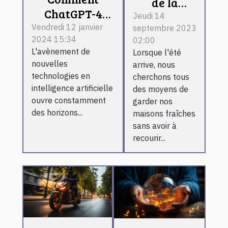
de la
ChatGPT-4
peinture
Jeudi 14
révolutionne
Vendredi 12 janvier
septembre 2023
réflective
2024 15:34
l'apprentissage
02:00
pour
L'avènement de
Lorsque l'été
automatique
garder
nouvelles
arrive, nous
et ses
votre
technologies en
cherchons tous
applications
intelligence artificielle
maison
des moyens de
pratiques
ouvre constamment
garder nos
fraîche en
des horizons...
maisons fraîches
été
sans avoir à
recourir...