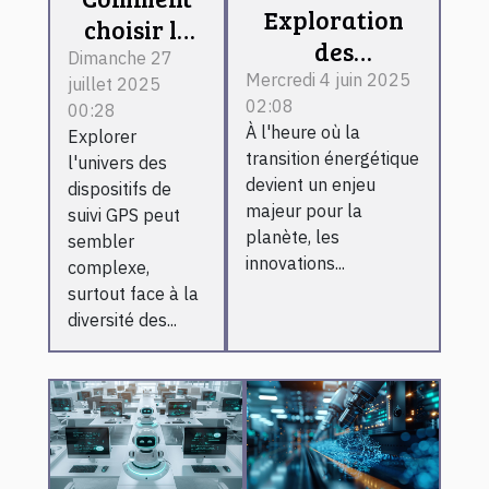
Exploration
choisir le
des
meilleur
Dimanche 27
innovations
Mercredi 4 juin 2025
juillet 2025
dispositif
02:08
technologiques
00:28
de suivi
À l'heure où la
Explorer
dans les
GPS pour
transition énergétique
l'univers des
énergies
vos besoins
devient un enjeu
dispositifs de
renouvelables
majeur pour la
?
suivi GPS peut
planète, les
sembler
innovations...
complexe,
surtout face à la
diversité des...