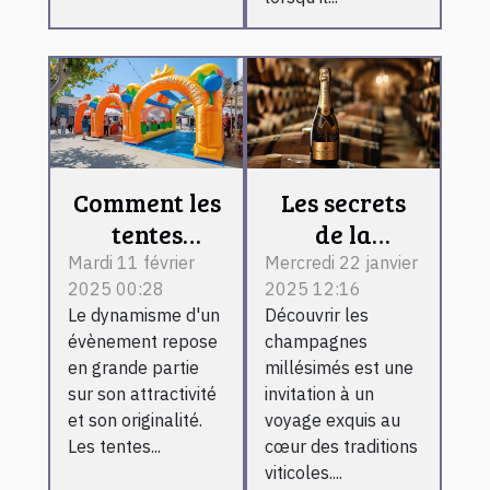
Comment les
Les secrets
tentes
de la
publicitaires
fabrication
Mardi 11 février
Mercredi 22 janvier
2025 00:28
2025 12:16
gonflables
des
Le dynamisme d'un
Découvrir les
peuvent
champagnes
évènement repose
champagnes
dynamiser
millésimés
en grande partie
millésimés est une
vos
expliqués
sur son attractivité
invitation à un
évènements
et son originalité.
voyage exquis au
Les tentes...
cœur des traditions
viticoles....