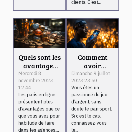
clients. C’est...
Quels sont les
Comment
avantages
avoir
d’un pari
l’application
Mercredi 8
Dimanche 9 juillet
novembre 2023
2023 23:50
sportif en
1xbet sur son
12:44
Vous êtes un
ligne ?
téléphone
Les paris en ligne
passionné de jeu
Android ?
présentent plus
d’argent, sans
d’avantages que ce
doute le pari sport.
que vous avez pour
Si c’est le cas,
habitude de faire
connaissez-vous
dans les agences....
le...