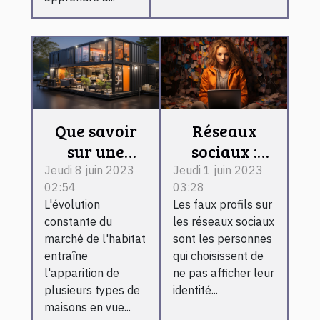
Que savoir
Réseaux
sur une
sociaux :
maison
comment
Jeudi 8 juin 2023
Jeudi 1 juin 2023
02:54
03:28
container ?
reconnaître
L'évolution
Les faux profils sur
un faux
constante du
les réseaux sociaux
profil ?
marché de l'habitat
sont les personnes
entraîne
qui choisissent de
l'apparition de
ne pas afficher leur
plusieurs types de
identité...
maisons en vue...