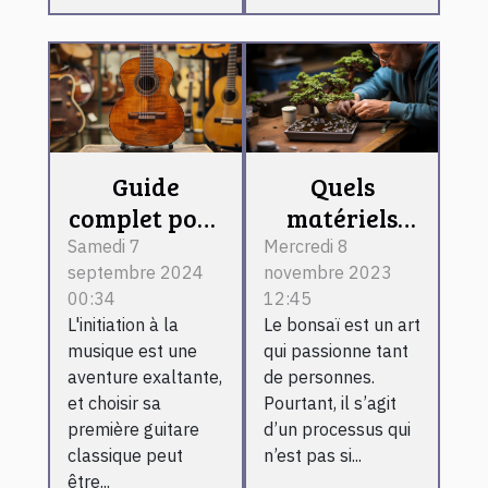
Quels
Guide
matériels
complet pour
pour réaliser
choisir une
Mercredi 8
Samedi 7
novembre 2023
septembre 2024
un bonsaï ?
guitare
12:45
00:34
classique
Le bonsaï est un art
L'initiation à la
pour
qui passionne tant
musique est une
débutants
de personnes.
aventure exaltante,
Pourtant, il s’agit
et choisir sa
d’un processus qui
première guitare
n’est pas si...
classique peut
être...