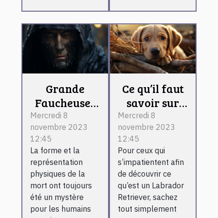
Grande
Ce qu’il faut
Faucheuse :
savoir sur
que retenir ?
Labrador
Mercredi 8
Mercredi 8
novembre 2023
novembre 2023
Retriever
12:45
12:45
La forme et la
Pour ceux qui
représentation
s’impatientent afin
physiques de la
de découvrir ce
mort ont toujours
qu’est un Labrador
été un mystère
Retriever, sachez
pour les humains
tout simplement