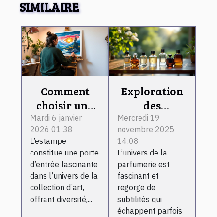
SIMILAIRE
Comment
Exploration
choisir une
des
estampe
différences
Mardi 6 janvier
Mercredi 19
2026 01:38
novembre 2025
pour débuter
entre les
L’estampe
14:08
une
types de
constitue une porte
L’univers de la
collection
parfums
d’entrée fascinante
parfumerie est
d'art ?
classiques
dans l’univers de la
fascinant et
collection d’art,
regorge de
offrant diversité,...
subtilités qui
échappent parfois