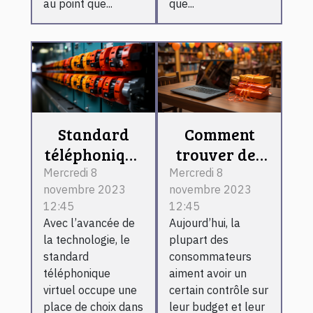
au point que...
que...
Standard
Comment
téléphonique
trouver des
virtuel :
meilleurs
Mercredi 8
Mercredi 8
novembre 2023
novembre 2023
l’essentiel de
bons plans
12:45
12:45
ce qu’il faut
sur internet ?
Avec l’avancée de
Aujourd’hui, la
retenir !
la technologie, le
plupart des
standard
consommateurs
téléphonique
aiment avoir un
virtuel occupe une
certain contrôle sur
place de choix dans
leur budget et leur