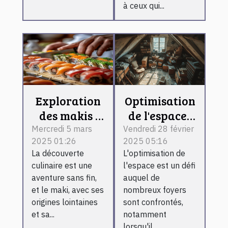
à ceux qui...
Exploration
Optimisation
des makis :
de l'espace :
ingrédients,
stratégies
Mercredi 5 mars
Vendredi 28 février
2025 01:26
2025 05:16
préparation
efficaces
La découverte
L'optimisation de
et conseils
pour vider
culinaire est une
l'espace est un défi
pratiques
caves et
aventure sans fin,
auquel de
greniers
et le maki, avec ses
nombreux foyers
origines lointaines
sont confrontés,
et sa...
notamment
lorsqu'il...