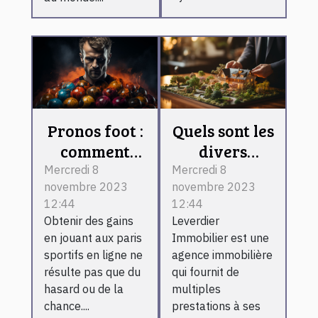
Pronos foot :
Quels sont les
comment
divers
devenir un
services que
Mercredi 8
Mercredi 8
novembre 2023
novembre 2023
expert ?
propose
12:44
12:44
Leverdier
Obtenir des gains
Leverdier
Immobilier ?
en jouant aux paris
Immobilier est une
sportifs en ligne ne
agence immobilière
résulte pas que du
qui fournit de
hasard ou de la
multiples
chance....
prestations à ses