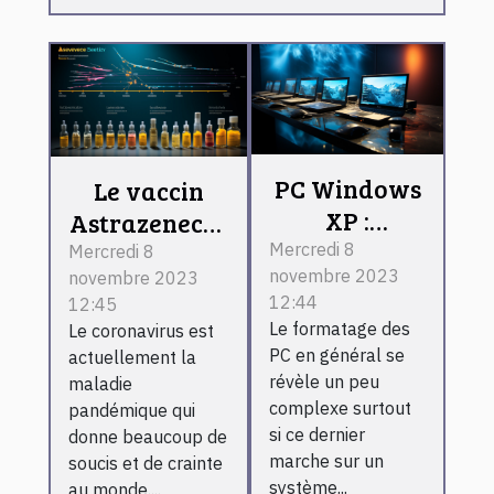
PC Windows
Le vaccin
XP :
Astrazeneca :
comment le
est-il
Mercredi 8
Mercredi 8
novembre 2023
formater ?
novembre 2023
vraiment
12:44
12:45
efficace
Le formatage des
Le coronavirus est
contre le
PC en général se
actuellement la
coronavirus ?
révèle un peu
maladie
complexe surtout
pandémique qui
si ce dernier
donne beaucoup de
marche sur un
soucis et de crainte
système...
au monde....