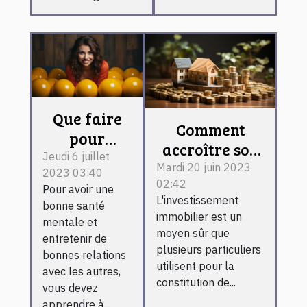
Que faire
Comment
pour
accroître son
maîtriser
Jeudi 6 juillet
investissement
Mardi 20 juin 2023
2023 03:40
ses
02:42
malgré la
Pour avoir une
émotions ?
L'investissement
variation des
bonne santé
immobilier est un
mentale et
taux du
moyen sûr que
entretenir de
secteur
plusieurs particuliers
bonnes relations
immobilier ?
utilisent pour la
avec les autres,
constitution de...
vous devez
apprendre à...