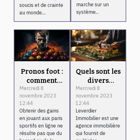
marche sur un
soucis et de crainte
système...
au monde....
Pronos foot :
Quels sont les
comment
divers
devenir un
services que
Mercredi 8
Mercredi 8
novembre 2023
novembre 2023
expert ?
propose
12:44
12:44
Leverdier
Obtenir des gains
Leverdier
Immobilier ?
en jouant aux paris
Immobilier est une
sportifs en ligne ne
agence immobilière
résulte pas que du
qui fournit de