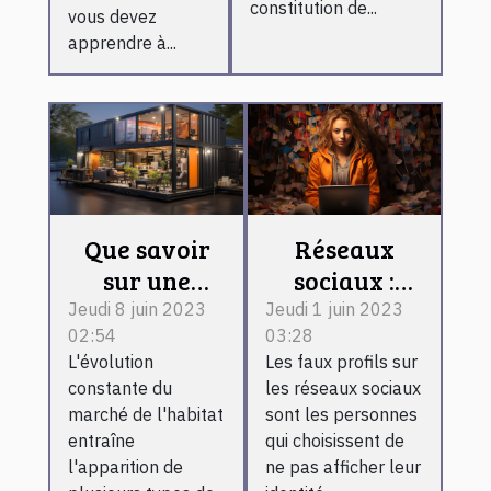
constitution de...
vous devez
apprendre à...
Que savoir
Réseaux
sur une
sociaux :
maison
comment
Jeudi 8 juin 2023
Jeudi 1 juin 2023
02:54
03:28
container ?
reconnaître
L'évolution
Les faux profils sur
un faux
constante du
les réseaux sociaux
profil ?
marché de l'habitat
sont les personnes
entraîne
qui choisissent de
l'apparition de
ne pas afficher leur