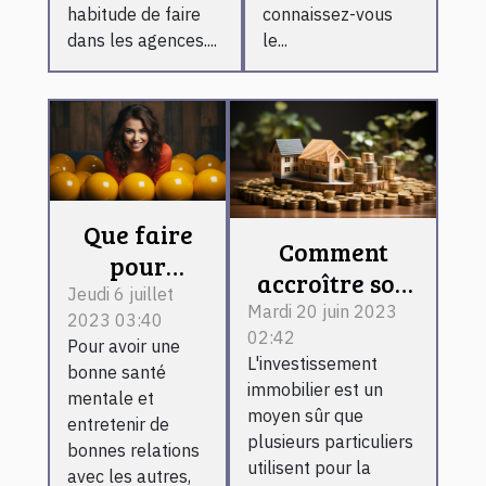
habitude de faire
connaissez-vous
dans les agences....
le...
Que faire
Comment
pour
accroître son
maîtriser
Jeudi 6 juillet
investissement
Mardi 20 juin 2023
2023 03:40
ses
02:42
malgré la
Pour avoir une
émotions ?
L'investissement
variation des
bonne santé
immobilier est un
mentale et
taux du
moyen sûr que
entretenir de
secteur
plusieurs particuliers
bonnes relations
immobilier ?
utilisent pour la
avec les autres,