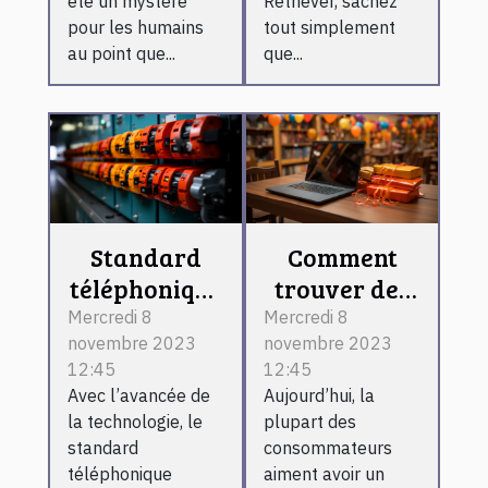
été un mystère
Retriever, sachez
pour les humains
tout simplement
au point que...
que...
Standard
Comment
téléphonique
trouver des
virtuel :
meilleurs
Mercredi 8
Mercredi 8
novembre 2023
novembre 2023
l’essentiel de
bons plans
12:45
12:45
ce qu’il faut
sur internet ?
Avec l’avancée de
Aujourd’hui, la
retenir !
la technologie, le
plupart des
standard
consommateurs
téléphonique
aiment avoir un