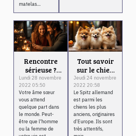
matelas....
Rencontre
Tout savoir
sérieuse ?
sur le chien
Voici ce qu'il
Spitz
Lundi 28 novembre
Jeudi 24 novembre
2022 05:50
2022 20:58
vous faut
Allemand
Votre âme sœur
Le Spitz allemand
vous attend
est parmi les
quelque part dans
chiens les plus
le monde. Peut-
anciens, originaires
être que l'homme
d’Europe. Ils sont
ou la femme de
très attentifs,
votre vie est...
mais...