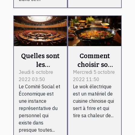
Quelles sont
Comment
les
choisir son
différentes
wok
Jeudi 6 octobre
Mercredi 5 octobre
2022 03:50
2022 11:50
commissions
électrique ?
Le Comité Social et
Le wok électrique
du Comité
Économique est
est un matériel de
Social et
une instance
cuisine chinoise qui
Économique
représentative du
sert à frire et qui
?
personnel qui
tire sa chaleur de...
existe dans
presque toutes...