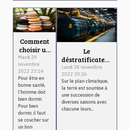
Comment
choisir un
Le
coussin
Mardi 29
déstratificateur
novembre
spa ?
d’air : ce que
Lundi 28 novembre
2022 23:14
2022 20:26
c’est et son
Pour être en
Sur le plan climatique,
fonctionnement
bonne santé,
la terre est soumise à
l’homme doit
une succession de
bien dormir.
diverses saisons avec
Pour bien
chacune leurs...
dormir, il faut
se coucher sur
un bon