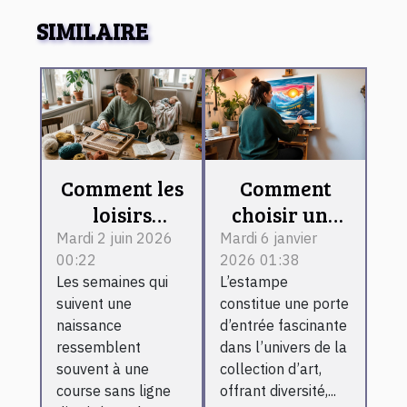
SIMILAIRE
Comment les
Comment
loisirs
choisir une
créatifs
estampe
Mardi 2 juin 2026
Mardi 6 janvier
00:22
2026 01:38
changent la
pour débuter
Les semaines qui
L’estampe
vie des
une
suivent une
constitue une porte
jeunes
collection
naissance
d’entrée fascinante
mamans
d'art ?
ressemblent
dans l’univers de la
fatiguées
souvent à une
collection d’art,
course sans ligne
offrant diversité,...