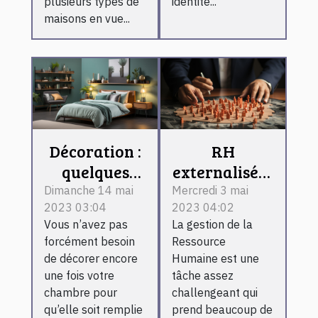
plusieurs types de
identité...
maisons en vue...
Décoration :
RH
quelques
externalisée :
astuces pour
comment
Dimanche 14 mai
Mercredi 3 mai
2023 03:04
2023 04:02
décorer à
fonctionne-t-
Vous n’avez pas
La gestion de la
bien votre
il ?
forcément besoin
Ressource
chambre
de décorer encore
Humaine est une
une fois votre
tâche assez
chambre pour
challengeant qui
qu’elle soit remplie
prend beaucoup de