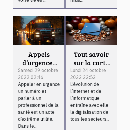
Appels
Tout savoir
d’urgences
sur la carte
médicales à
bancaire.
Samedi 29 octobre
Lundi 24 octobre
2022 02:46
2022 22:52
Bordeaux
Appeler en urgence
L’évolution de
un numéro et
l’internet et de
parler à un
l’informatique
professionnel de la
entraîne avec elle
santé est un acte
la digitalisation de
d’extrême utilité.
tous les secteurs...
Dans le...