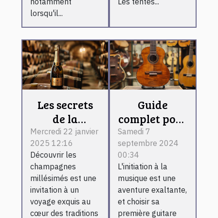
notamment
Les tentes...
lorsqu'il...
Les secrets
Guide
de la
complet pour
fabrication
choisir une
Mercredi 22 janvier
Samedi 7
2025 12:16
septembre 2024
des
guitare
Découvrir les
00:34
champagnes
classique
champagnes
L'initiation à la
millésimés
pour
millésimés est une
musique est une
expliqués
débutants
invitation à un
aventure exaltante,
voyage exquis au
et choisir sa
cœur des traditions
première guitare