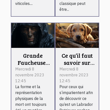
viticoles....
classique peut
être...
Grande
Ce qu’il faut
Faucheuse :
savoir sur
que retenir ?
Labrador
Mercredi 8
Mercredi 8
novembre 2023
novembre 2023
Retriever
12:45
12:45
La forme et la
Pour ceux qui
représentation
s’impatientent afin
physiques de la
de découvrir ce
mort ont toujours
qu’est un Labrador