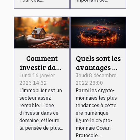
Comment
Quels sont les
investir dans
avantages de
l’immobilier
détention de
Lundi 16 janvier
Jeudi 8 décembre
2023 14:32
2022 23:00
locatif ?
Ocean
L’immobilier est un
Parmi les crypto-
Protocol ?
secteur assez
monnaies les plus
rentable. L’idée
tendances à cette
d’investir dans ce
ère numérique
domaine, effleure
figure le crypto-
la pensée de plus...
monnaie Ocean
Protocole....