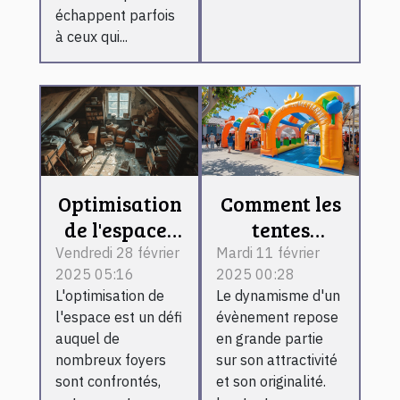
échappent parfois
à ceux qui...
Optimisation
Comment les
de l'espace :
tentes
stratégies
publicitaires
Vendredi 28 février
Mardi 11 février
2025 05:16
2025 00:28
efficaces
gonflables
L'optimisation de
Le dynamisme d'un
pour vider
peuvent
l'espace est un défi
évènement repose
caves et
dynamiser
auquel de
en grande partie
greniers
vos
nombreux foyers
sur son attractivité
évènements
sont confrontés,
et son originalité.