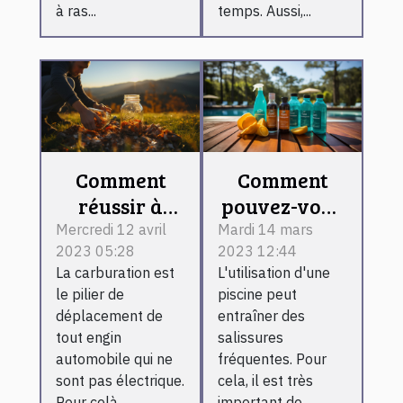
à ras...
temps. Aussi,...
Comment
Comment
réussir à
pouvez-vous
effectuer son
très bien
Mercredi 12 avril
Mardi 14 mars
2023 05:28
2023 12:44
plein
choisir un
La carburation est
L'utilisation d'une
d'essence
robot
le pilier de
piscine peut
sans pour
nettoyeur
déplacement de
entraîner des
autant
pour votre
tout engin
salissures
perdre du
piscine ?
automobile qui ne
fréquentes. Pour
sont pas électrique.
cela, il est très
temps ?
Pour celà...
important de...