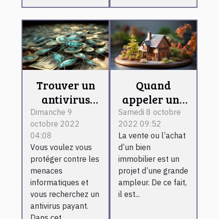
Trouver un
Quand
antivirus
appeler une
payant
agence
Dimanche 9
Samedi 8 octobre
octobre 2022
2022 09:52
immobilière ?
04:08
La vente ou l’achat
Vous voulez vous
d’un bien
protéger contre les
immobilier est un
menaces
projet d’une grande
informatiques et
ampleur. De ce fait,
vous recherchez un
il est...
antivirus payant.
Dans cet...