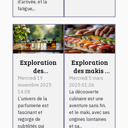
d’arrivée, et la
fatigue,...
Exploration
Exploration
des
des makis :
différences
ingrédients,
Mercredi 19
Mercredi 5 mars
novembre 2025
2025 01:26
entre les
préparation
14:08
La découverte
types de
et conseils
L’univers de la
culinaire est une
parfums
pratiques
parfumerie est
aventure sans fin,
classiques
fascinant et
et le maki, avec ses
regorge de
origines lointaines
subtilités qui
et sa...