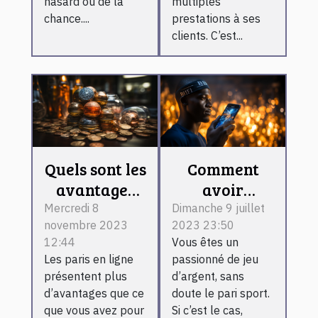
hasard ou de la
multiples
chance....
prestations à ses
clients. C’est...
Quels sont les
Comment
avantages
avoir
d’un pari
l’application
Mercredi 8
Dimanche 9 juillet
novembre 2023
2023 23:50
sportif en
1xbet sur son
12:44
Vous êtes un
ligne ?
téléphone
Les paris en ligne
passionné de jeu
Android ?
présentent plus
d’argent, sans
d’avantages que ce
doute le pari sport.
que vous avez pour
Si c’est le cas,