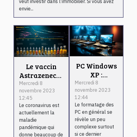
veut investir dans l’immobilier. Si vous avez
envie...
PC Windows
Le vaccin
XP :
Astrazeneca :
comment le
est-il
Mercredi 8
Mercredi 8
novembre 2023
formater ?
novembre 2023
vraiment
12:44
12:45
efficace
Le formatage des
Le coronavirus est
contre le
PC en général se
actuellement la
coronavirus ?
révèle un peu
maladie
complexe surtout
pandémique qui
si ce dernier
donne beaucoup de