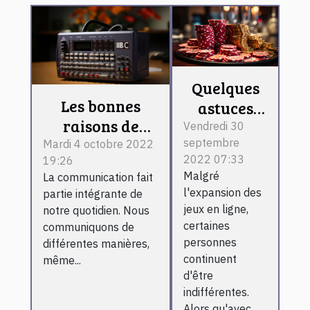
Quelques
Les bonnes
astuces
raisons de
faciles
Vendredi 30
choisir une
septembre
pour jouer
Mardi 4 octobre 2022
2022 07:33
19:26
école de
au casino
Malgré
La communication fait
communication
en ligne
l'expansion des
partie intégrante de
jeux en ligne,
notre quotidien. Nous
certaines
communiquons de
personnes
différentes manières,
continuent
même...
d'être
indifférentes.
Alors qu'avec