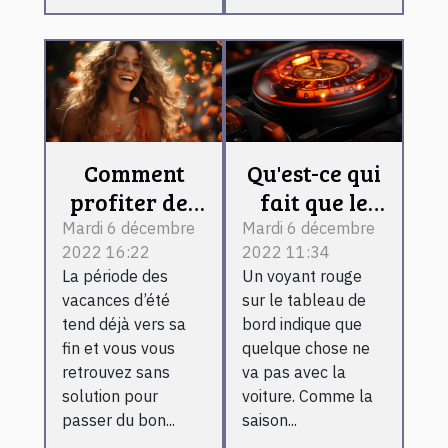
Comment
Qu'est-ce qui
profiter des
fait que le
derniers
voyant de la
Mardi 6 décembre
Mardi 6 décembre
2022 16:22
2022 11:34
moments de
batterie
La période des
Un voyant rouge
l’été ?
s'allume ?
vacances d’été
sur le tableau de
tend déjà vers sa
bord indique que
fin et vous vous
quelque chose ne
retrouvez sans
va pas avec la
solution pour
voiture. Comme la
passer du bon...
saison...