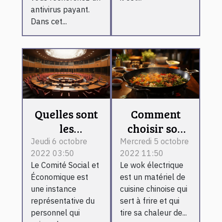
antivirus payant.
Dans cet...
Quelles sont
Comment
les
choisir son
différentes
wok
Jeudi 6 octobre
Mercredi 5 octobre
2022 03:50
2022 11:50
commissions
électrique ?
Le Comité Social et
Le wok électrique
du Comité
Économique est
est un matériel de
Social et
une instance
cuisine chinoise qui
Économique
représentative du
sert à frire et qui
?
personnel qui
tire sa chaleur de...