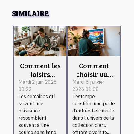
SIMILAIRE
Comment les
Comment
loisirs
choisir une
créatifs
estampe
Mardi 2 juin 2026
Mardi 6 janvier
00:22
2026 01:38
changent la
pour débuter
Les semaines qui
L’estampe
vie des
une
suivent une
constitue une porte
jeunes
collection
naissance
d’entrée fascinante
mamans
d'art ?
ressemblent
dans l’univers de la
fatiguées
souvent à une
collection d’art,
course sans ligne
offrant diversité,...