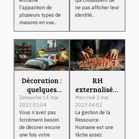
l'apparition de
ne pas afficher leur
plusieurs types de
identité...
maisons en vue...
Décoration :
RH
quelques
externalisée :
astuces pour
comment
Dimanche 14 mai
Mercredi 3 mai
2023 03:04
2023 04:02
décorer à
fonctionne-t-
Vous n’avez pas
La gestion de la
bien votre
il ?
forcément besoin
Ressource
chambre
de décorer encore
Humaine est une
une fois votre
tâche assez