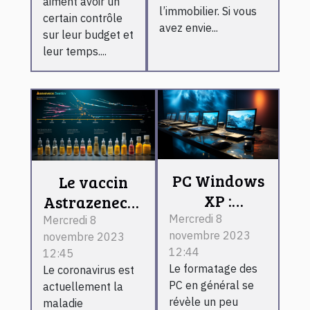
aiment avoir un
l’immobilier. Si vous
certain contrôle
avez envie...
sur leur budget et
leur temps....
PC Windows
Le vaccin
XP :
Astrazeneca :
comment le
est-il
Mercredi 8
Mercredi 8
novembre 2023
formater ?
novembre 2023
vraiment
12:44
12:45
efficace
Le formatage des
Le coronavirus est
contre le
PC en général se
actuellement la
coronavirus ?
révèle un peu
maladie