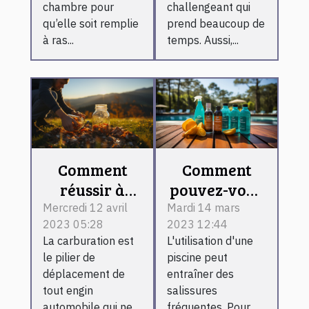
chambre pour
challengeant qui
qu’elle soit remplie
prend beaucoup de
à ras...
temps. Aussi,...
Comment
Comment
réussir à
pouvez-vous
effectuer son
très bien
Mercredi 12 avril
Mardi 14 mars
2023 05:28
2023 12:44
plein
choisir un
La carburation est
L'utilisation d'une
d'essence
robot
le pilier de
piscine peut
sans pour
nettoyeur
déplacement de
entraîner des
autant
pour votre
tout engin
salissures
automobile qui ne
fréquentes. Pour