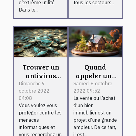
d’extrême utilité.
tous les secteurs...
Dans le...
Trouver un
Quand
antivirus
appeler une
payant
agence
Dimanche 9
Samedi 8 octobre
octobre 2022
2022 09:52
immobilière ?
04:08
La vente ou l’achat
Vous voulez vous
d’un bien
protéger contre les
immobilier est un
menaces
projet d’une grande
informatiques et
ampleur. De ce fait,
vous recherchez un
il est...