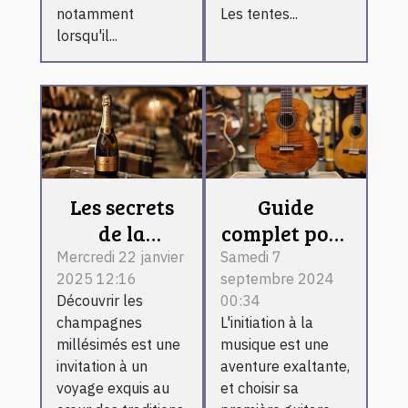
notamment
Les tentes...
lorsqu'il...
Les secrets
Guide
de la
complet pour
fabrication
choisir une
Mercredi 22 janvier
Samedi 7
2025 12:16
septembre 2024
des
guitare
Découvrir les
00:34
champagnes
classique
champagnes
L'initiation à la
millésimés
pour
millésimés est une
musique est une
expliqués
débutants
invitation à un
aventure exaltante,
voyage exquis au
et choisir sa