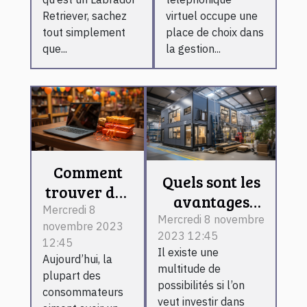
Retriever, sachez
virtuel occupe une
tout simplement
place de choix dans
que...
la gestion...
Comment
Quels sont les
trouver des
avantages
meilleurs
Mercredi 8
d’investir
Mercredi 8 novembre
novembre 2023
bons plans
2023 12:45
dans les
12:45
sur
Il existe une
bâtiments
Aujourd’hui, la
internet ?
multitude de
plupart des
préfabriqués ?
possibilités si l’on
consommateurs
veut investir dans