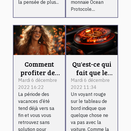
la pensée de plus...
monnaie Ocean
Protocole....
Comment
Qu'est-ce qui
profiter des
fait que le
derniers
voyant de la
Mardi 6 décembre
Mardi 6 décembre
2022 16:22
2022 11:34
moments de
batterie
La période des
Un voyant rouge
l’été ?
s'allume ?
vacances d’été
sur le tableau de
tend déjà vers sa
bord indique que
fin et vous vous
quelque chose ne
retrouvez sans
va pas avec la
solution pour
voiture. Comme la