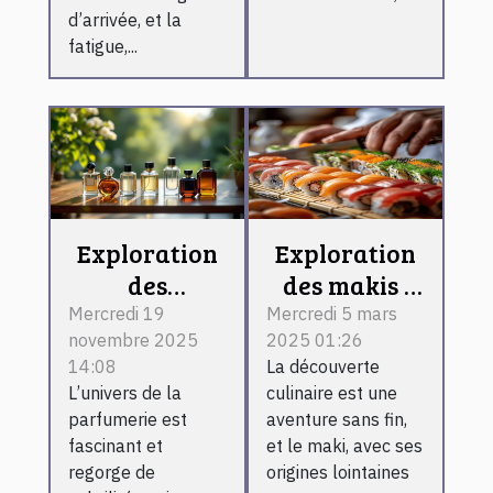
d’arrivée, et la
fatigue,...
Exploration
Exploration
des
des makis :
différences
ingrédients,
Mercredi 19
Mercredi 5 mars
novembre 2025
2025 01:26
entre les
préparation
14:08
La découverte
types de
et conseils
L’univers de la
culinaire est une
parfums
pratiques
parfumerie est
aventure sans fin,
classiques
fascinant et
et le maki, avec ses
regorge de
origines lointaines