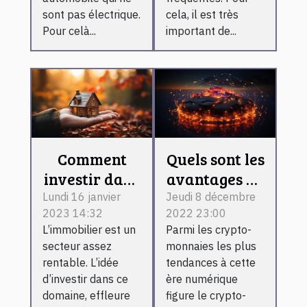
perdre du
piscine ?
sont pas électrique.
cela, il est très
temps ?
Pour celà...
important de...
Comment
Quels sont les
investir dans
avantages de
l’immobilier
détention de
Lundi 16 janvier
Jeudi 8 décembre
2023 14:32
2022 23:00
locatif ?
Ocean
L’immobilier est un
Parmi les crypto-
Protocol ?
secteur assez
monnaies les plus
rentable. L’idée
tendances à cette
d’investir dans ce
ère numérique
domaine, effleure
figure le crypto-