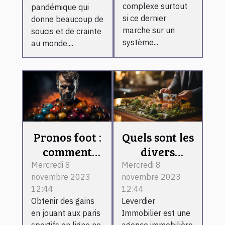
complexe surtout
pandémique qui
si ce dernier
donne beaucoup de
marche sur un
soucis et de crainte
système...
au monde....
Pronos foot :
Quels sont les
comment
divers
devenir un
services que
Mercredi 8
Mercredi 8
novembre 2023
novembre 2023
expert ?
propose
12:44
12:44
Leverdier
Obtenir des gains
Leverdier
Immobilier ?
en jouant aux paris
Immobilier est une