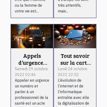
ou la femme de
très attentifs,
votre vie est...
mais...
Appels
Tout savoir
d’urgences
sur la carte
médicales à
bancaire.
Samedi 29 octobre
Lundi 24 octobre
2022 02:46
2022 22:52
Bordeaux
Appeler en urgence
L’évolution de
un numéro et
l’internet et de
parler à un
l’informatique
professionnel de la
entraîne avec elle
santé est un acte
la digitalisation de