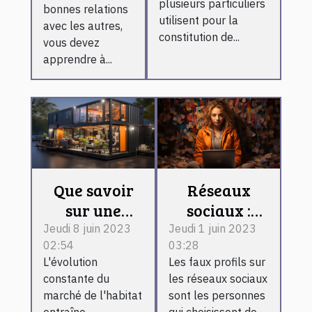
secteur
plusieurs particuliers
bonnes relations
immobilier ?
utilisent pour la
avec les autres,
constitution de...
vous devez
apprendre à...
Que savoir
Réseaux
sur une
sociaux :
maison
comment
Jeudi 8 juin 2023
Jeudi 1 juin 2023
02:54
03:28
container ?
reconnaître
L'évolution
Les faux profils sur
un faux
constante du
les réseaux sociaux
profil ?
marché de l'habitat
sont les personnes
entraîne
qui choisissent de