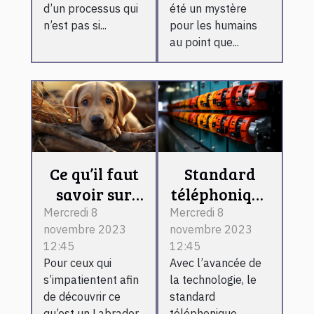
d’un processus qui
été un mystère
n’est pas si...
pour les humains
au point que...
Ce qu’il faut
Standard
savoir sur
téléphonique
Labrador
virtuel :
Mercredi 8
Mercredi 8
novembre 2023
novembre 2023
Retriever
l’essentiel de
12:45
12:45
ce qu’il faut
Pour ceux qui
Avec l’avancée de
retenir !
s’impatientent afin
la technologie, le
de découvrir ce
standard
qu’est un Labrador
téléphonique