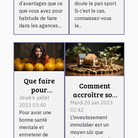
d’avantages que ce
doute le pari sport.
que vous avez pour
Si c’est le cas,
habitude de faire
connaissez-vous
dans les agences....
le...
Que faire
Comment
pour
accroître son
maîtriser
Jeudi 6 juillet
investissement
Mardi 20 juin 2023
2023 03:40
ses
02:42
malgré la
Pour avoir une
émotions ?
L'investissement
variation des
bonne santé
immobilier est un
mentale et
taux du
moyen sûr que
entretenir de