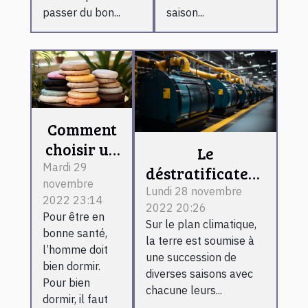
passer du bon...
saison...
Comment
choisir un
Le
coussin
Mardi 29
déstratificateur
novembre
spa ?
d’air : ce que
Lundi 28 novembre
2022 23:14
2022 20:26
c’est et son
Pour être en
Sur le plan climatique,
fonctionnement
bonne santé,
la terre est soumise à
l’homme doit
une succession de
bien dormir.
diverses saisons avec
Pour bien
chacune leurs...
dormir, il faut