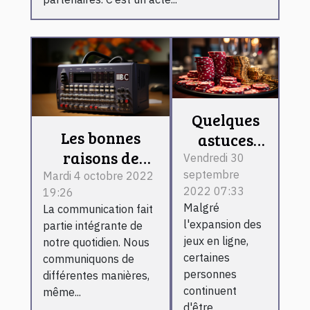
Quelques
Les bonnes
astuces
raisons de
faciles
Vendredi 30
choisir une
septembre
pour jouer
Mardi 4 octobre 2022
2022 07:33
19:26
école de
au casino
Malgré
La communication fait
communication
en ligne
l'expansion des
partie intégrante de
jeux en ligne,
notre quotidien. Nous
certaines
communiquons de
personnes
différentes manières,
continuent
même...
d'être