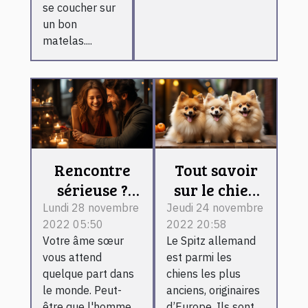
se coucher sur
un bon
matelas....
Rencontre
Tout savoir
sérieuse ?
sur le chien
Voici ce qu'il
Spitz
Lundi 28 novembre
Jeudi 24 novembre
2022 05:50
2022 20:58
vous faut
Allemand
Votre âme sœur
Le Spitz allemand
vous attend
est parmi les
quelque part dans
chiens les plus
le monde. Peut-
anciens, originaires
être que l'homme
d’Europe. Ils sont