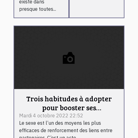
existe dans
presque toutes...
Trois habitudes à adopter
pour booster ses
performances au lit
Mardi 4 octobre 2022 22:52
Le sexe est l’un des moyens les plus
efficaces de renforcement des liens entre
partenaires. C’est un acte...