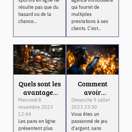
sportifs en ligne ne
agence immobilière
résulte pas que du
qui fournit de
hasard ou de la
multiples
chance....
prestations à ses
clients. C’est...
Quels sont les
Comment
avantages
avoir
d’un pari
l’application
Mercredi 8
Dimanche 9 juillet
novembre 2023
2023 23:50
sportif en
1xbet sur son
12:44
Vous êtes un
ligne ?
téléphone
Les paris en ligne
passionné de jeu
Android ?
présentent plus
d’argent, sans