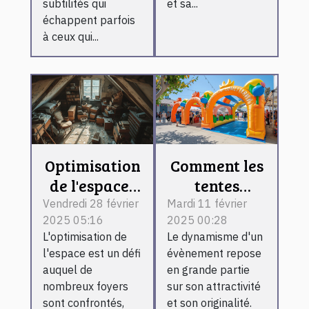
subtilités qui
et sa...
échappent parfois
à ceux qui...
Optimisation
Comment les
de l'espace :
tentes
stratégies
publicitaires
Vendredi 28 février
Mardi 11 février
2025 05:16
2025 00:28
efficaces
gonflables
L'optimisation de
Le dynamisme d'un
pour vider
peuvent
l'espace est un défi
évènement repose
caves et
dynamiser
auquel de
en grande partie
greniers
vos
nombreux foyers
sur son attractivité
évènements
sont confrontés,
et son originalité.