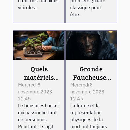
cœur des traditions
première guitare
viticoles....
classique peut
être...
Quels
Grande
matériels
Faucheuse :
pour réaliser
que retenir ?
Mercredi 8
Mercredi 8
novembre 2023
novembre 2023
un bonsaï ?
12:45
12:45
Le bonsaï est un art
La forme et la
qui passionne tant
représentation
de personnes.
physiques de la
Pourtant, il s’agit
mort ont toujours