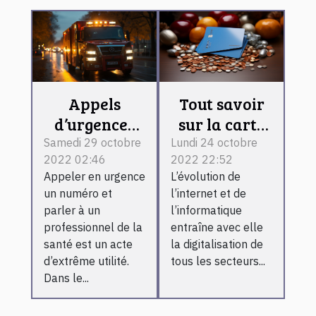
Appels
Tout savoir
d’urgences
sur la carte
médicales à
bancaire.
Samedi 29 octobre
Lundi 24 octobre
2022 02:46
2022 22:52
Bordeaux
Appeler en urgence
L’évolution de
un numéro et
l’internet et de
parler à un
l’informatique
professionnel de la
entraîne avec elle
santé est un acte
la digitalisation de
d’extrême utilité.
tous les secteurs...
Dans le...