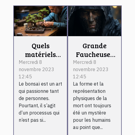
Quels
Grande
matériels
Faucheuse :
pour réaliser
que retenir ?
Mercredi 8
Mercredi 8
novembre 2023
novembre 2023
un bonsaï ?
12:45
12:45
Le bonsaï est un art
La forme et la
qui passionne tant
représentation
de personnes.
physiques de la
Pourtant, il s’agit
mort ont toujours
d’un processus qui
été un mystère
n’est pas si...
pour les humains
au point que...