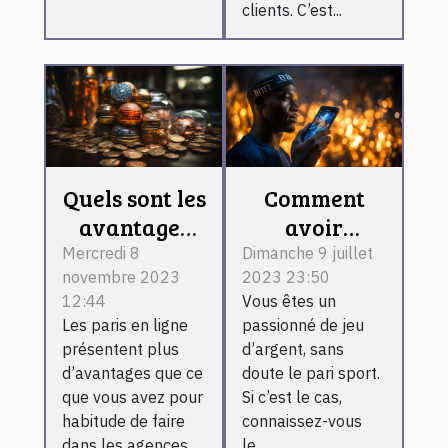
clients. C’est...
Quels sont les
Comment
avantages
avoir
d’un pari
l’application
Mercredi 8
Dimanche 9 juillet
novembre 2023
2023 23:50
sportif en
1xbet sur son
12:44
Vous êtes un
ligne ?
téléphone
Les paris en ligne
passionné de jeu
Android ?
présentent plus
d’argent, sans
d’avantages que ce
doute le pari sport.
que vous avez pour
Si c’est le cas,
habitude de faire
connaissez-vous
dans les agences....
le...