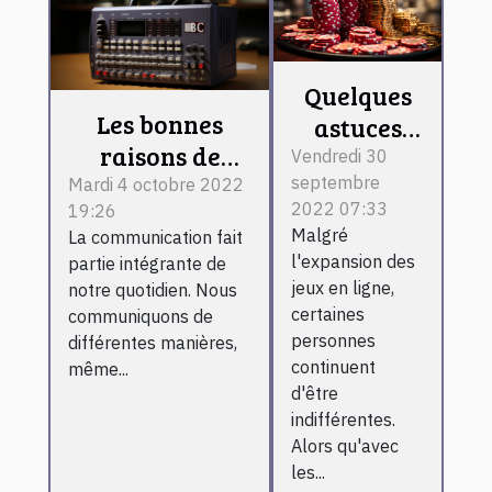
Quelques
Les bonnes
astuces
raisons de
faciles
Vendredi 30
choisir une
septembre
pour jouer
Mardi 4 octobre 2022
2022 07:33
19:26
école de
au casino
Malgré
La communication fait
communication
en ligne
l'expansion des
partie intégrante de
jeux en ligne,
notre quotidien. Nous
certaines
communiquons de
personnes
différentes manières,
continuent
même...
d'être
indifférentes.
Alors qu'avec
les...