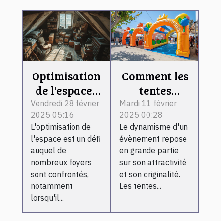
Optimisation
Comment les
de l'espace :
tentes
stratégies
publicitaires
Vendredi 28 février
Mardi 11 février
2025 05:16
2025 00:28
efficaces
gonflables
L'optimisation de
Le dynamisme d'un
pour vider
peuvent
l'espace est un défi
évènement repose
caves et
dynamiser
auquel de
en grande partie
greniers
vos
nombreux foyers
sur son attractivité
évènements
sont confrontés,
et son originalité.
notamment
Les tentes...
lorsqu'il...