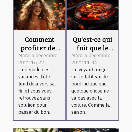
Comment
Qu'est-ce qui
profiter des
fait que le
derniers
voyant de la
Mardi 6 décembre
Mardi 6 décembre
2022 16:22
2022 11:34
moments de
batterie
La période des
Un voyant rouge
l’été ?
s'allume ?
vacances d’été
sur le tableau de
tend déjà vers sa
bord indique que
fin et vous vous
quelque chose ne
retrouvez sans
va pas avec la
solution pour
voiture. Comme la
passer du bon...
saison...