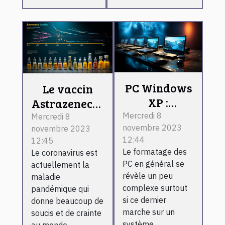
PC Windows
Le vaccin
XP :
Astrazeneca :
comment le
est-il
Mercredi 8
Mercredi 8
novembre 2023
formater ?
novembre 2023
vraiment
12:44
12:45
efficace
Le formatage des
Le coronavirus est
contre le
PC en général se
actuellement la
coronavirus ?
révèle un peu
maladie
complexe surtout
pandémique qui
si ce dernier
donne beaucoup de
marche sur un
soucis et de crainte
système...
au monde....