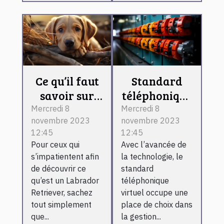
Ce qu’il faut
Standard
savoir sur
téléphonique
Labrador
virtuel :
Mercredi 8
Mercredi 8
novembre 2023
novembre 2023
Retriever
l’essentiel de
12:45
12:45
ce qu’il faut
Pour ceux qui
Avec l’avancée de
retenir !
s’impatientent afin
la technologie, le
de découvrir ce
standard
qu’est un Labrador
téléphonique
Retriever, sachez
virtuel occupe une
tout simplement
place de choix dans
que...
la gestion...