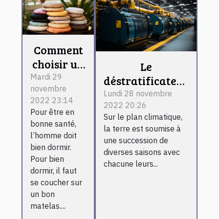
Comment
choisir un
Le
coussin
Mardi 29
déstratificateur
novembre
spa ?
d’air : ce que
Lundi 28 novembre
2022 23:14
2022 20:26
c’est et son
Pour être en
Sur le plan climatique,
fonctionnement
bonne santé,
la terre est soumise à
l’homme doit
une succession de
bien dormir.
diverses saisons avec
Pour bien
chacune leurs...
dormir, il faut
se coucher sur
un bon
matelas....