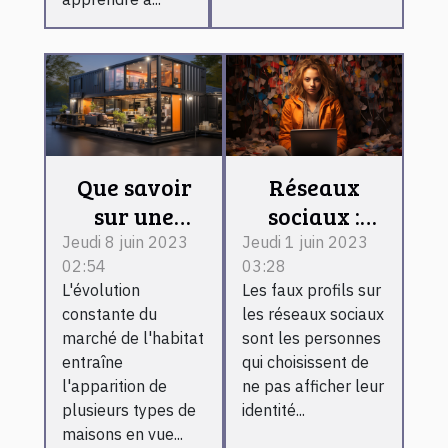
Que savoir
Réseaux
sur une
sociaux :
maison
comment
Jeudi 8 juin 2023
Jeudi 1 juin 2023
02:54
03:28
container ?
reconnaître
L'évolution
Les faux profils sur
un faux
constante du
les réseaux sociaux
profil ?
marché de l'habitat
sont les personnes
entraîne
qui choisissent de
l'apparition de
ne pas afficher leur
plusieurs types de
identité...
maisons en vue...