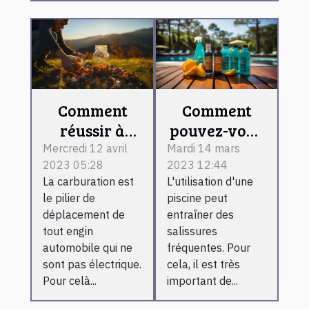
Comment
Comment
réussir à
pouvez-vous
effectuer son
très bien
Mercredi 12 avril
Mardi 14 mars
2023 05:28
2023 12:44
plein
choisir un
La carburation est
L'utilisation d'une
d'essence
robot
le pilier de
piscine peut
sans pour
nettoyeur
déplacement de
entraîner des
autant
pour votre
tout engin
salissures
perdre du
piscine ?
automobile qui ne
fréquentes. Pour
sont pas électrique.
cela, il est très
temps ?
Pour celà...
important de...