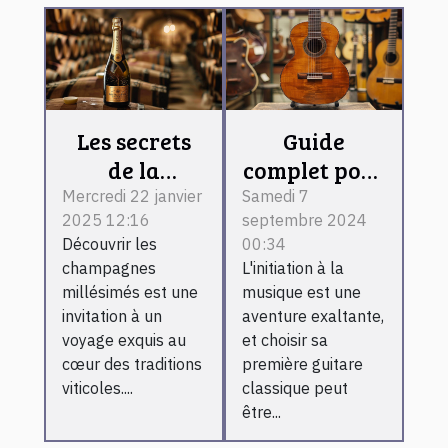
Les secrets
Guide
de la
complet pour
fabrication
choisir une
Mercredi 22 janvier
Samedi 7
2025 12:16
septembre 2024
des
guitare
Découvrir les
00:34
champagnes
classique
champagnes
L'initiation à la
millésimés
pour
millésimés est une
musique est une
expliqués
débutants
invitation à un
aventure exaltante,
voyage exquis au
et choisir sa
cœur des traditions
première guitare
viticoles....
classique peut
être...