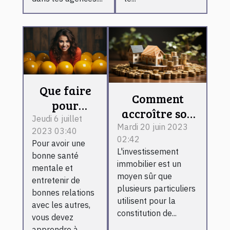
Que faire
Comment
pour
accroître son
maîtriser
Jeudi 6 juillet
investissement
Mardi 20 juin 2023
2023 03:40
ses
02:42
malgré la
Pour avoir une
émotions ?
L'investissement
variation des
bonne santé
immobilier est un
mentale et
taux du
moyen sûr que
entretenir de
secteur
plusieurs particuliers
bonnes relations
immobilier ?
utilisent pour la
avec les autres,
constitution de...
vous devez
apprendre à...