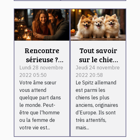
Rencontre
Tout savoir
sérieuse ?
sur le chien
Voici ce qu'il
Spitz
Lundi 28 novembre
Jeudi 24 novembre
2022 05:50
2022 20:58
vous faut
Allemand
Votre âme sœur
Le Spitz allemand
vous attend
est parmi les
quelque part dans
chiens les plus
le monde. Peut-
anciens, originaires
être que l'homme
d’Europe. Ils sont
ou la femme de
très attentifs,
votre vie est...
mais...