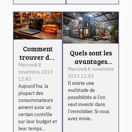
Comment
Quels sont les
trouver des
avantages
meilleurs
Mercredi 8
d’investir
Mercredi 8 novembre
novembre 2023
bons plans
2023 12:45
dans les
12:45
sur
Il existe une
bâtiments
Aujourd’hui, la
internet ?
multitude de
plupart des
préfabriqués ?
possibilités si l’on
consommateurs
veut investir dans
aiment avoir un
l’immobilier. Si vous
certain contrôle
avez envie...
sur leur budget et
leur temps....