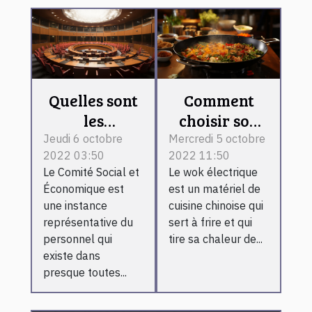
Quelles sont
Comment
les
choisir son
différentes
wok
Jeudi 6 octobre
Mercredi 5 octobre
2022 03:50
2022 11:50
commissions
électrique ?
Le Comité Social et
Le wok électrique
du Comité
Économique est
est un matériel de
Social et
une instance
cuisine chinoise qui
Économique
représentative du
sert à frire et qui
?
personnel qui
tire sa chaleur de...
existe dans
presque toutes...