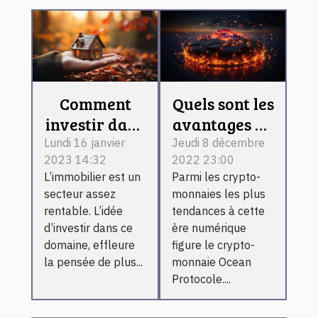
Comment
Quels sont les
investir dans
avantages de
l’immobilier
détention de
Lundi 16 janvier
Jeudi 8 décembre
2023 14:32
2022 23:00
locatif ?
Ocean
L’immobilier est un
Parmi les crypto-
Protocol ?
secteur assez
monnaies les plus
rentable. L’idée
tendances à cette
d’investir dans ce
ère numérique
domaine, effleure
figure le crypto-
la pensée de plus...
monnaie Ocean
Protocole....