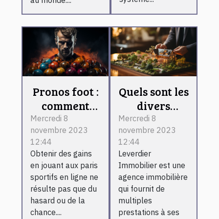
Pronos foot :
Quels sont les
comment
divers
devenir un
services que
Mercredi 8
Mercredi 8
novembre 2023
novembre 2023
expert ?
propose
12:44
12:44
Leverdier
Obtenir des gains
Leverdier
Immobilier ?
en jouant aux paris
Immobilier est une
sportifs en ligne ne
agence immobilière
résulte pas que du
qui fournit de
hasard ou de la
multiples
chance....
prestations à ses