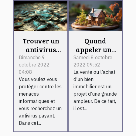
Trouver un
Quand
antivirus
appeler une
payant
agence
Dimanche 9
Samedi 8 octobre
octobre 2022
2022 09:52
immobilière ?
04:08
La vente ou l’achat
Vous voulez vous
d’un bien
protéger contre les
immobilier est un
menaces
projet d’une grande
informatiques et
ampleur. De ce fait,
vous recherchez un
il est...
antivirus payant.
Dans cet...