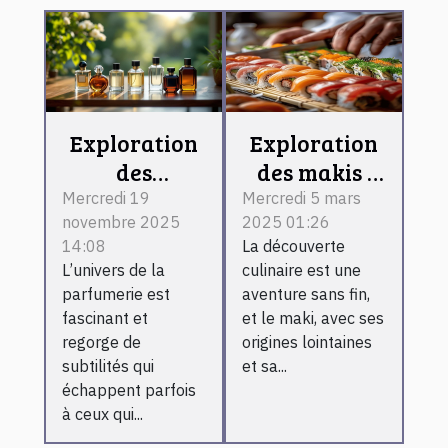
Exploration
Exploration
des
des makis :
différences
ingrédients,
Mercredi 19
Mercredi 5 mars
novembre 2025
2025 01:26
entre les
préparation
14:08
La découverte
types de
et conseils
L’univers de la
culinaire est une
parfums
pratiques
parfumerie est
aventure sans fin,
classiques
fascinant et
et le maki, avec ses
regorge de
origines lointaines
subtilités qui
et sa...
échappent parfois
à ceux qui...