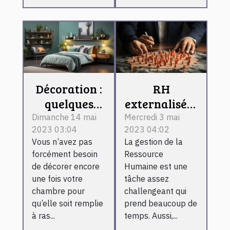
Décoration :
RH
quelques
externalisée :
astuces pour
comment
Dimanche 14 mai
Mercredi 3 mai
2023 03:04
2023 04:02
décorer à
fonctionne-t-
Vous n’avez pas
La gestion de la
bien votre
il ?
forcément besoin
Ressource
chambre
de décorer encore
Humaine est une
une fois votre
tâche assez
chambre pour
challengeant qui
qu’elle soit remplie
prend beaucoup de
à ras...
temps. Aussi,...