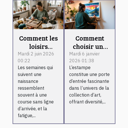
Comment les
Comment
loisirs
choisir une
créatifs
estampe
Mardi 2 juin 2026
Mardi 6 janvier
00:22
2026 01:38
changent la
pour débuter
Les semaines qui
L’estampe
vie des
une
suivent une
constitue une porte
jeunes
collection
naissance
d’entrée fascinante
mamans
d'art ?
ressemblent
dans l’univers de la
fatiguées
souvent à une
collection d’art,
course sans ligne
offrant diversité,...
d’arrivée, et la
fatigue,...