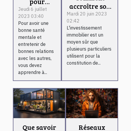
pour
accroître son
maîtriser
Jeudi 6 juillet
investissement
Mardi 20 juin 2023
2023 03:40
ses
02:42
malgré la
Pour avoir une
émotions ?
L'investissement
variation des
bonne santé
immobilier est un
mentale et
taux du
moyen sûr que
entretenir de
secteur
plusieurs particuliers
bonnes relations
immobilier ?
utilisent pour la
avec les autres,
constitution de...
vous devez
apprendre à...
Que savoir
Réseaux