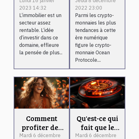
l’immobilier
détention de
Lundi 16 janvier
Jeudi 8 décembre
2023 14:32
2022 23:00
locatif ?
Ocean
L’immobilier est un
Parmi les crypto-
Protocol ?
secteur assez
monnaies les plus
rentable. L’idée
tendances à cette
d’investir dans ce
ère numérique
domaine, effleure
figure le crypto-
la pensée de plus...
monnaie Ocean
Protocole....
Comment
Qu'est-ce qui
profiter des
fait que le
derniers
voyant de la
Mardi 6 décembre
Mardi 6 décembre