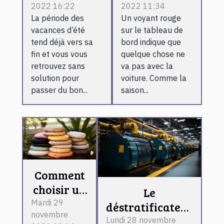
2022 16:22
2022 11:34
moments de
batterie
La période des
Un voyant rouge
l’été ?
s'allume ?
vacances d’été
sur le tableau de
tend déjà vers sa
bord indique que
fin et vous vous
quelque chose ne
retrouvez sans
va pas avec la
solution pour
voiture. Comme la
passer du bon...
saison...
Comment
choisir un
Le
coussin
Mardi 29
déstratificateur
novembre
spa ?
d’air : ce que
Lundi 28 novembre