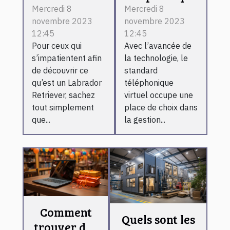
Labrador
virtuel :
Mercredi 8
Mercredi 8
novembre 2023
novembre 2023
Retriever
l’essentiel de
12:45
12:45
ce qu’il faut
Pour ceux qui
Avec l’avancée de
retenir !
s’impatientent afin
la technologie, le
de découvrir ce
standard
qu’est un Labrador
téléphonique
Retriever, sachez
virtuel occupe une
tout simplement
place de choix dans
que...
la gestion...
Comment
Quels sont les
trouver des