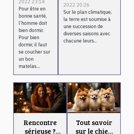
2022 23:14
2022 20:26
c’est et son
Pour être en
Sur le plan climatique,
fonctionnement
bonne santé,
la terre est soumise à
l’homme doit
une succession de
bien dormir.
diverses saisons avec
Pour bien
chacune leurs...
dormir, il faut
se coucher sur
un bon
matelas....
Rencontre
Tout savoir
sérieuse ?
sur le chien