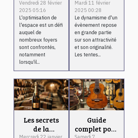
stratégies
publicitaires
Vendredi 28 février
Mardi 11 février
2025 05:16
2025 00:28
efficaces
gonflables
L'optimisation de
Le dynamisme d'un
pour vider
peuvent
l'espace est un défi
évènement repose
caves et
dynamiser
auquel de
en grande partie
greniers
vos
nombreux foyers
sur son attractivité
évènements
sont confrontés,
et son originalité.
notamment
Les tentes...
lorsqu'il...
Les secrets
Guide
de la
complet pour
fabrication
choisir une
Mercredi 22 janvier
Samedi 7