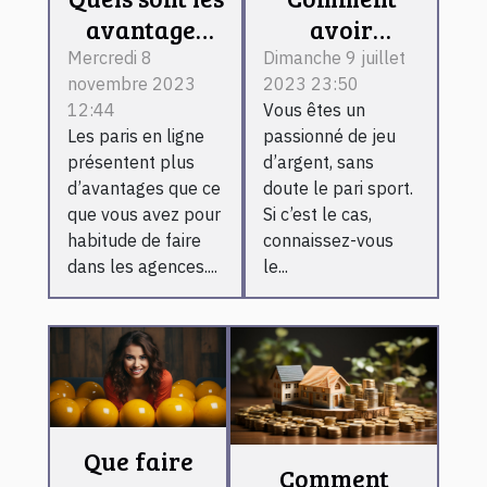
avantages
avoir
d’un pari
l’application
Mercredi 8
Dimanche 9 juillet
novembre 2023
2023 23:50
sportif en
1xbet sur son
12:44
Vous êtes un
ligne ?
téléphone
Les paris en ligne
passionné de jeu
Android ?
présentent plus
d’argent, sans
d’avantages que ce
doute le pari sport.
que vous avez pour
Si c’est le cas,
habitude de faire
connaissez-vous
dans les agences....
le...
Que faire
Comment