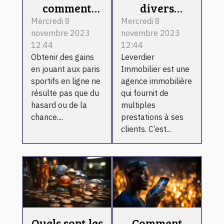
comment
divers
devenir un
services que
Mercredi 8
Mercredi 8
novembre 2023
novembre 2023
expert ?
propose
12:44
12:44
Leverdier
Obtenir des gains
Leverdier
Immobilier ?
en jouant aux paris
Immobilier est une
sportifs en ligne ne
agence immobilière
résulte pas que du
qui fournit de
hasard ou de la
multiples
chance....
prestations à ses
clients. C’est...
Quels sont les
Comment