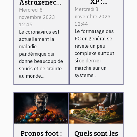
XP :
Astrazeneca :
comment le
est-il
Mercredi 8
Mercredi 8
novembre 2023
formater ?
novembre 2023
vraiment
12:44
12:45
efficace
Le formatage des
Le coronavirus est
contre le
PC en général se
actuellement la
coronavirus ?
révèle un peu
maladie
complexe surtout
pandémique qui
si ce dernier
donne beaucoup de
marche sur un
soucis et de crainte
système...
au monde....
Pronos foot :
Quels sont les