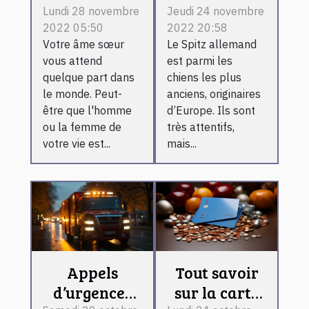
Voici ce qu'il
Spitz
Lundi 28 novembre
Jeudi 24 novembre
2022 05:50
2022 20:58
vous faut
Allemand
Votre âme sœur
Le Spitz allemand
vous attend
est parmi les
quelque part dans
chiens les plus
le monde. Peut-
anciens, originaires
être que l'homme
d’Europe. Ils sont
ou la femme de
très attentifs,
votre vie est...
mais...
Appels
Tout savoir
d’urgences
sur la carte