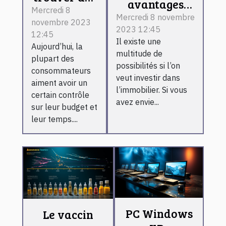
avantages
meilleurs
Mercredi 8
d’investir
Mercredi 8 novembre
novembre 2023
bons plans
2023 12:45
dans les
12:45
sur
Il existe une
bâtiments
Aujourd’hui, la
internet ?
multitude de
plupart des
préfabriqués ?
possibilités si l’on
consommateurs
veut investir dans
aiment avoir un
l’immobilier. Si vous
certain contrôle
avez envie...
sur leur budget et
leur temps....
PC Windows
Le vaccin