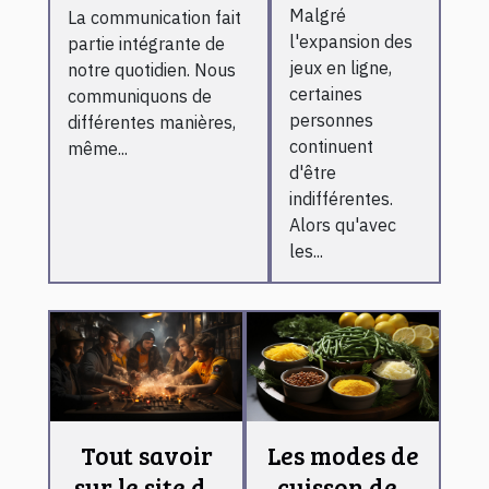
au casino
Malgré
La communication fait
communication
en ligne
l'expansion des
partie intégrante de
jeux en ligne,
notre quotidien. Nous
certaines
communiquons de
personnes
différentes manières,
continuent
même...
d'être
indifférentes.
Alors qu'avec
les...
Tout savoir
Les modes de
sur le site de
cuisson des