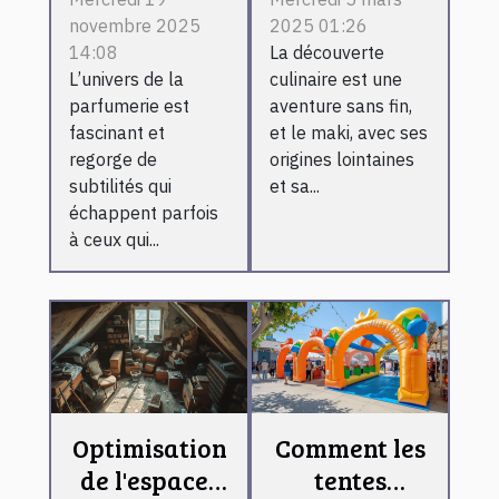
différences
ingrédients,
novembre 2025
2025 01:26
entre les
préparation
14:08
La découverte
types de
et conseils
L’univers de la
culinaire est une
parfums
pratiques
parfumerie est
aventure sans fin,
classiques
fascinant et
et le maki, avec ses
regorge de
origines lointaines
subtilités qui
et sa...
échappent parfois
à ceux qui...
Optimisation
Comment les
de l'espace :
tentes