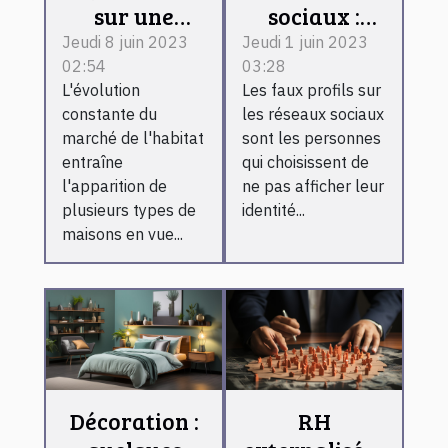
sur une
sociaux :
maison
comment
Jeudi 8 juin 2023
Jeudi 1 juin 2023
02:54
03:28
container ?
reconnaître
L'évolution
Les faux profils sur
un faux
constante du
les réseaux sociaux
profil ?
marché de l'habitat
sont les personnes
entraîne
qui choisissent de
l'apparition de
ne pas afficher leur
plusieurs types de
identité...
maisons en vue...
Décoration :
RH