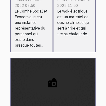
différentes
wok
2022 03:50
2022 11:50
commissions
électrique ?
Le Comité Social et
Le wok électrique
du Comité
Économique est
est un matériel de
Social et
une instance
cuisine chinoise qui
Économique
représentative du
sert à frire et qui
?
personnel qui
tire sa chaleur de...
existe dans
presque toutes...