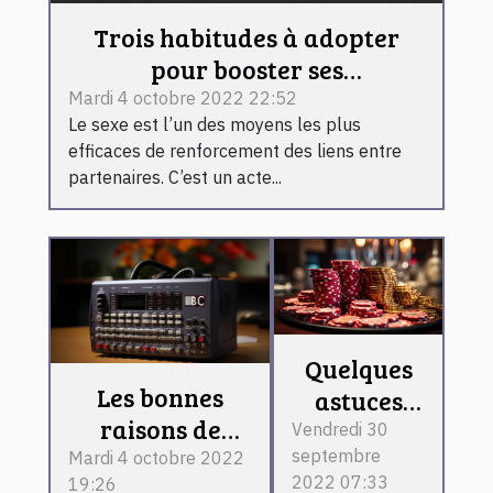
Trois habitudes à adopter
pour booster ses
performances au lit
Mardi 4 octobre 2022 22:52
Le sexe est l’un des moyens les plus
efficaces de renforcement des liens entre
partenaires. C’est un acte...
Quelques
Les bonnes
astuces
raisons de
faciles
Vendredi 30
choisir une
septembre
pour jouer
Mardi 4 octobre 2022
2022 07:33
19:26
école de