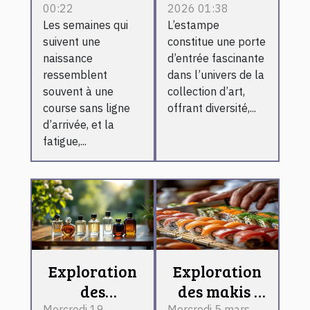
00:22
2026 01:38
changent la
pour débuter
Les semaines qui
L’estampe
vie des
une
suivent une
constitue une porte
jeunes
collection
naissance
d’entrée fascinante
mamans
d'art ?
ressemblent
dans l’univers de la
fatiguées
souvent à une
collection d’art,
course sans ligne
offrant diversité,...
d’arrivée, et la
fatigue,...
Exploration
Exploration
des
des makis :
Mercredi 19
Mercredi 5 mars