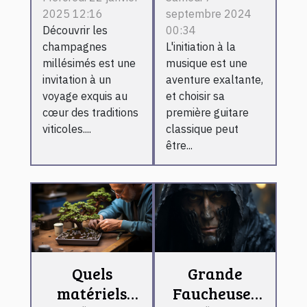
2025 12:16
septembre 2024
des
guitare
Découvrir les
00:34
champagnes
classique
champagnes
L'initiation à la
millésimés
pour
millésimés est une
musique est une
expliqués
débutants
invitation à un
aventure exaltante,
voyage exquis au
et choisir sa
cœur des traditions
première guitare
viticoles....
classique peut
être...
Quels
Grande
matériels
Faucheuse :