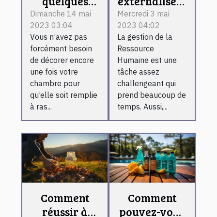
quelques
externalisée :
astuces pour
comment
Dimanche 14 mai
Mercredi 3 mai
2023 03:04
2023 04:02
décorer à
fonctionne-t-
Vous n’avez pas
La gestion de la
bien votre
il ?
forcément besoin
Ressource
chambre
de décorer encore
Humaine est une
une fois votre
tâche assez
chambre pour
challengeant qui
qu’elle soit remplie
prend beaucoup de
à ras...
temps. Aussi,...
Comment
Comment
réussir à
pouvez-vous