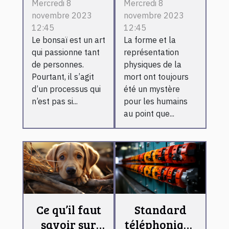
pour réaliser
que retenir ?
Mercredi 8
Mercredi 8
novembre 2023
novembre 2023
un bonsaï ?
12:45
12:45
Le bonsaï est un art
La forme et la
qui passionne tant
représentation
de personnes.
physiques de la
Pourtant, il s’agit
mort ont toujours
d’un processus qui
été un mystère
n’est pas si...
pour les humains
au point que...
Ce qu’il faut
Standard
savoir sur
téléphonique