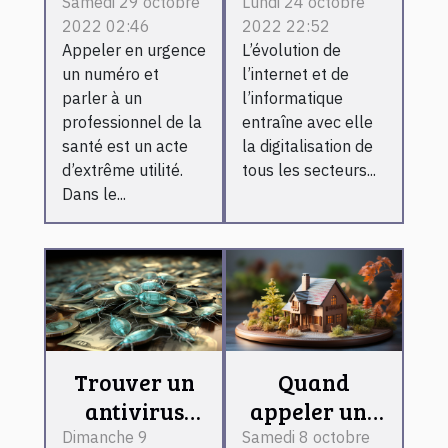
médicales à
bancaire.
Samedi 29 octobre
Lundi 24 octobre
2022 02:46
2022 22:52
Bordeaux
Appeler en urgence
L’évolution de
un numéro et
l’internet et de
parler à un
l’informatique
professionnel de la
entraîne avec elle
santé est un acte
la digitalisation de
d’extrême utilité.
tous les secteurs...
Dans le...
Trouver un
Quand
antivirus
appeler une
payant
agence
Dimanche 9
Samedi 8 octobre