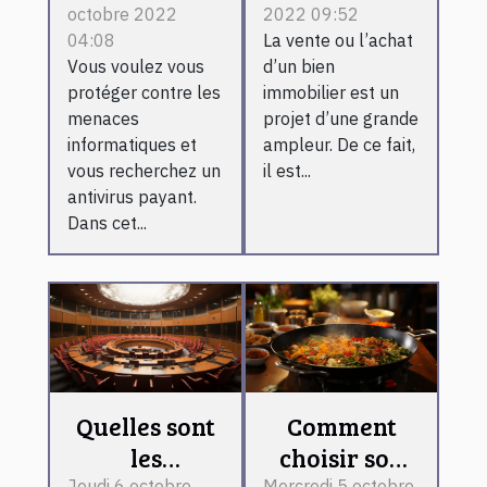
octobre 2022
2022 09:52
immobilière ?
04:08
La vente ou l’achat
Vous voulez vous
d’un bien
protéger contre les
immobilier est un
menaces
projet d’une grande
informatiques et
ampleur. De ce fait,
vous recherchez un
il est...
antivirus payant.
Dans cet...
Quelles sont
Comment
les
choisir son
Jeudi 6 octobre
Mercredi 5 octobre