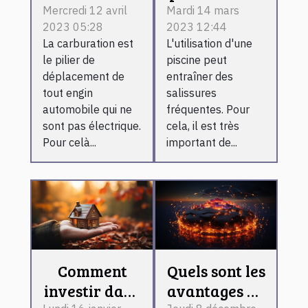
effectuer son
très bien
Mercredi 12 avril
Mardi 14 mars
2023 05:28
2023 12:44
plein
choisir un
La carburation est
L'utilisation d'une
d'essence
robot
le pilier de
piscine peut
sans pour
nettoyeur
déplacement de
entraîner des
autant
pour votre
tout engin
salissures
perdre du
piscine ?
automobile qui ne
fréquentes. Pour
sont pas électrique.
cela, il est très
temps ?
Pour celà...
important de...
Comment
Quels sont les
investir dans
avantages de