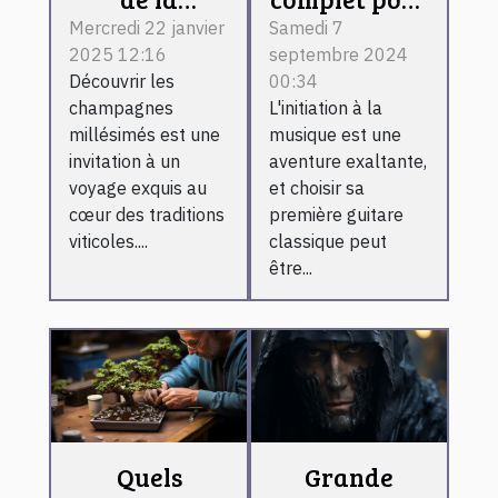
fabrication
choisir une
Mercredi 22 janvier
Samedi 7
2025 12:16
septembre 2024
des
guitare
Découvrir les
00:34
champagnes
classique
champagnes
L'initiation à la
millésimés
pour
millésimés est une
musique est une
expliqués
débutants
invitation à un
aventure exaltante,
voyage exquis au
et choisir sa
cœur des traditions
première guitare
viticoles....
classique peut
être...
Quels
Grande