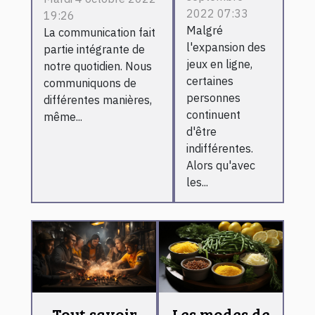
choisir une
pour jouer
2022 07:33
19:26
école de
au casino
Malgré
La communication fait
communication
en ligne
l'expansion des
partie intégrante de
jeux en ligne,
notre quotidien. Nous
certaines
communiquons de
personnes
différentes manières,
continuent
même...
d'être
indifférentes.
Alors qu'avec
les...
Tout savoir
Les modes de