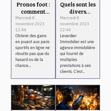
Pronos foot :
Quels sont les
comment
divers
devenir un
services que
Mercredi 8
Mercredi 8
novembre 2023
novembre 2023
expert ?
propose
12:44
12:44
Leverdier
Obtenir des gains
Leverdier
Immobilier ?
en jouant aux paris
Immobilier est une
sportifs en ligne ne
agence immobilière
résulte pas que du
qui fournit de
hasard ou de la
multiples
chance....
prestations à ses
clients. C’est...