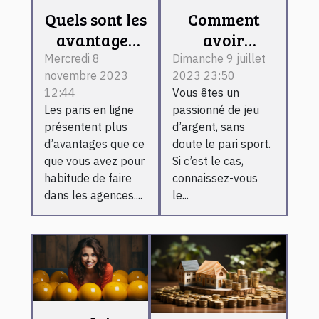
Quels sont les
Comment
avantages
avoir
d’un pari
l’application
Mercredi 8
Dimanche 9 juillet
novembre 2023
2023 23:50
sportif en
1xbet sur son
12:44
Vous êtes un
ligne ?
téléphone
Les paris en ligne
passionné de jeu
Android ?
présentent plus
d’argent, sans
d’avantages que ce
doute le pari sport.
que vous avez pour
Si c’est le cas,
habitude de faire
connaissez-vous
dans les agences....
le...