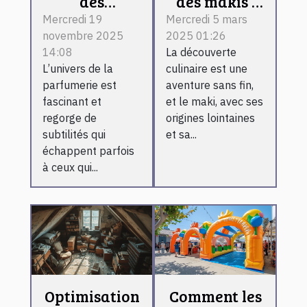
des
des makis :
différences
ingrédients,
Mercredi 19
Mercredi 5 mars
novembre 2025
2025 01:26
entre les
préparation
14:08
La découverte
types de
et conseils
L’univers de la
culinaire est une
parfums
pratiques
parfumerie est
aventure sans fin,
classiques
fascinant et
et le maki, avec ses
regorge de
origines lointaines
subtilités qui
et sa...
échappent parfois
à ceux qui...
Optimisation
Comment les