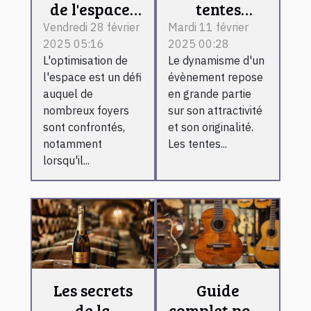
de l'espace :
tentes
stratégies
publicitaires
Vendredi 28 février
Mardi 11 février
2025 05:16
2025 00:28
efficaces
gonflables
L'optimisation de
Le dynamisme d'un
pour vider
peuvent
l'espace est un défi
évènement repose
caves et
dynamiser
auquel de
en grande partie
greniers
vos
nombreux foyers
sur son attractivité
évènements
sont confrontés,
et son originalité.
notamment
Les tentes...
lorsqu'il...
Les secrets
Guide
de la
complet pour