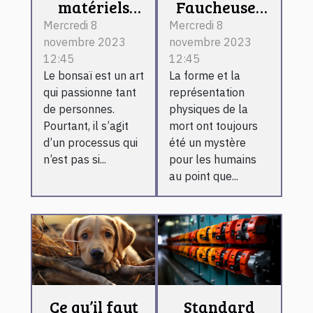
matériels
Faucheuse :
pour réaliser
que retenir ?
Mercredi 8
Mercredi 8
novembre 2023
novembre 2023
un bonsaï ?
12:45
12:45
Le bonsaï est un art
La forme et la
qui passionne tant
représentation
de personnes.
physiques de la
Pourtant, il s’agit
mort ont toujours
d’un processus qui
été un mystère
n’est pas si...
pour les humains
au point que...
Ce qu’il faut
Standard