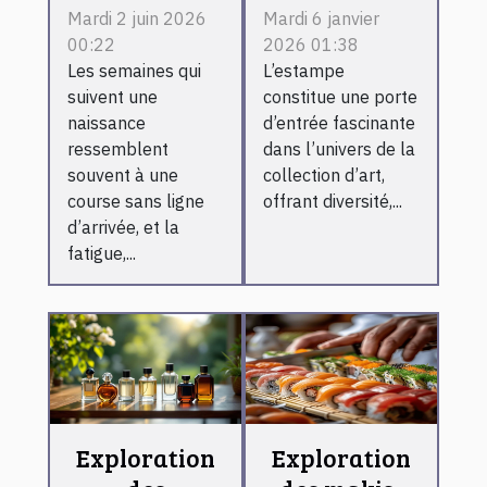
créatifs
estampe
Mardi 2 juin 2026
Mardi 6 janvier
00:22
2026 01:38
changent la
pour débuter
Les semaines qui
L’estampe
vie des
une
suivent une
constitue une porte
jeunes
collection
naissance
d’entrée fascinante
mamans
d'art ?
ressemblent
dans l’univers de la
fatiguées
souvent à une
collection d’art,
course sans ligne
offrant diversité,...
d’arrivée, et la
fatigue,...
Exploration
Exploration