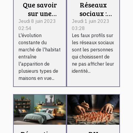
Que savoir
Réseaux
sur une
sociaux :
maison
comment
Jeudi 8 juin 2023
Jeudi 1 juin 2023
02:54
03:28
container ?
reconnaître
L'évolution
Les faux profils sur
un faux
constante du
les réseaux sociaux
profil ?
marché de l'habitat
sont les personnes
entraîne
qui choisissent de
l'apparition de
ne pas afficher leur
plusieurs types de
identité...
maisons en vue...