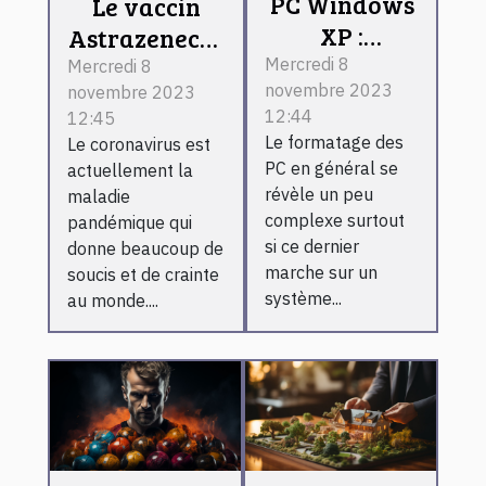
PC Windows
Le vaccin
XP :
Astrazeneca :
comment le
est-il
Mercredi 8
Mercredi 8
novembre 2023
formater ?
novembre 2023
vraiment
12:44
12:45
efficace
Le formatage des
Le coronavirus est
contre le
PC en général se
actuellement la
coronavirus ?
révèle un peu
maladie
complexe surtout
pandémique qui
si ce dernier
donne beaucoup de
marche sur un
soucis et de crainte
système...
au monde....