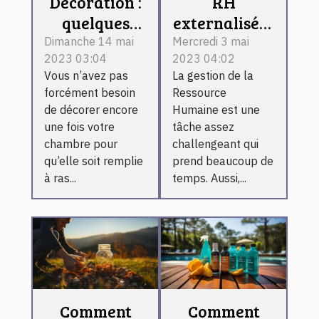
Décoration :
RH
quelques
externalisée :
astuces pour
comment
Dimanche 14 mai
Mercredi 3 mai
2023 03:04
2023 04:02
décorer à
fonctionne-t-
Vous n’avez pas
La gestion de la
bien votre
il ?
forcément besoin
Ressource
chambre
de décorer encore
Humaine est une
une fois votre
tâche assez
chambre pour
challengeant qui
qu’elle soit remplie
prend beaucoup de
à ras...
temps. Aussi,...
Comment
Comment