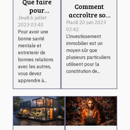
Que faire
Comment
pour
accroître son
maîtriser
Jeudi 6 juillet
investissement
Mardi 20 juin 2023
2023 03:40
ses
02:42
malgré la
Pour avoir une
émotions ?
L'investissement
variation des
bonne santé
immobilier est un
mentale et
taux du
moyen sûr que
entretenir de
secteur
plusieurs particuliers
bonnes relations
immobilier ?
utilisent pour la
avec les autres,
constitution de...
vous devez
apprendre à...