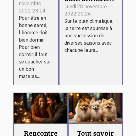
novembre
spa ?
d’air : ce que
Lundi 28 novembre
2022 23:14
2022 20:26
c’est et son
Pour être en
Sur le plan climatique,
fonctionnement
bonne santé,
la terre est soumise à
l’homme doit
une succession de
bien dormir.
diverses saisons avec
Pour bien
chacune leurs...
dormir, il faut
se coucher sur
un bon
matelas....
Rencontre
Tout savoir