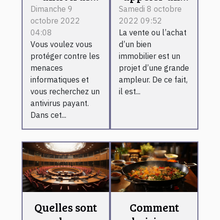
payant
agence
Dimanche 9
Samedi 8 octobre
octobre 2022
2022 09:52
immobilière ?
04:08
La vente ou l’achat
Vous voulez vous
d’un bien
protéger contre les
immobilier est un
menaces
projet d’une grande
informatiques et
ampleur. De ce fait,
vous recherchez un
il est...
antivirus payant.
Dans cet...
Quelles sont
Comment