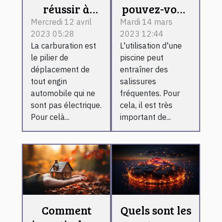
réussir à
pouvez-vous
effectuer son
très bien
Mercredi 12 avril
Mardi 14 mars
2023 05:28
2023 12:44
plein
choisir un
La carburation est
L'utilisation d'une
d'essence
robot
le pilier de
piscine peut
sans pour
nettoyeur
déplacement de
entraîner des
autant
pour votre
tout engin
salissures
perdre du
piscine ?
automobile qui ne
fréquentes. Pour
sont pas électrique.
cela, il est très
temps ?
Pour celà...
important de...
Comment
Quels sont les