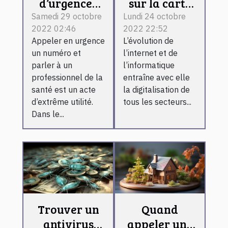
d’urgences
sur la carte
médicales à
bancaire.
Samedi 29 octobre
Lundi 24 octobre
2022 02:46
2022 22:52
Bordeaux
Appeler en urgence
L’évolution de
un numéro et
l’internet et de
parler à un
l’informatique
professionnel de la
entraîne avec elle
santé est un acte
la digitalisation de
d’extrême utilité.
tous les secteurs...
Dans le...
Trouver un
Quand
antivirus
appeler une