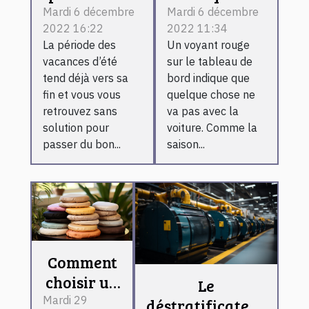
derniers
voyant de la
Mardi 6 décembre
Mardi 6 décembre
2022 16:22
2022 11:34
moments de
batterie
La période des
Un voyant rouge
l’été ?
s'allume ?
vacances d’été
sur le tableau de
tend déjà vers sa
bord indique que
fin et vous vous
quelque chose ne
retrouvez sans
va pas avec la
solution pour
voiture. Comme la
passer du bon...
saison...
Comment
choisir un
Le
coussin
Mardi 29
déstratificateur