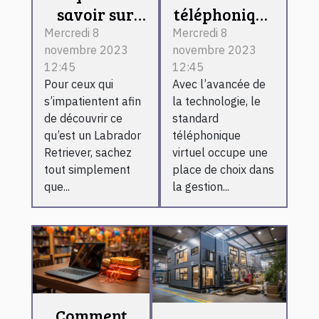
savoir sur
téléphonique
Labrador
virtuel :
Mercredi 8
Mercredi 8
novembre 2023
novembre 2023
Retriever
l’essentiel de
12:45
12:45
ce qu’il faut
Pour ceux qui
Avec l’avancée de
retenir !
s’impatientent afin
la technologie, le
de découvrir ce
standard
qu’est un Labrador
téléphonique
Retriever, sachez
virtuel occupe une
tout simplement
place de choix dans
que...
la gestion...
Comment