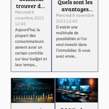
Quels sont les
trouver des
avantages
meilleurs
Mercredi 8
d’investir
Mercredi 8 novembre
novembre 2023
bons plans
2023 12:45
dans les
12:45
sur
Il existe une
bâtiments
Aujourd’hui, la
internet ?
multitude de
plupart des
préfabriqués ?
possibilités si l’on
consommateurs
veut investir dans
aiment avoir un
l’immobilier. Si vous
certain contrôle
avez envie...
sur leur budget et
leur temps....