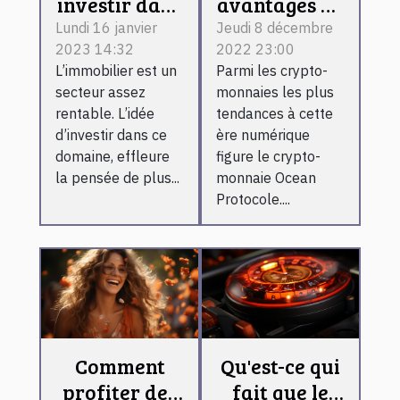
investir dans
avantages de
l’immobilier
détention de
Lundi 16 janvier
Jeudi 8 décembre
2023 14:32
2022 23:00
locatif ?
Ocean
L’immobilier est un
Parmi les crypto-
Protocol ?
secteur assez
monnaies les plus
rentable. L’idée
tendances à cette
d’investir dans ce
ère numérique
domaine, effleure
figure le crypto-
la pensée de plus...
monnaie Ocean
Protocole....
Comment
Qu'est-ce qui
profiter des
fait que le