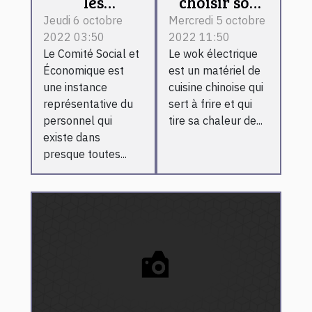
les
choisir son
différentes
wok
Jeudi 6 octobre
Mercredi 5 octobre
2022 03:50
2022 11:50
commissions
électrique ?
Le Comité Social et
Le wok électrique
du Comité
Économique est
est un matériel de
Social et
une instance
cuisine chinoise qui
Économique
représentative du
sert à frire et qui
?
personnel qui
tire sa chaleur de...
existe dans
presque toutes...