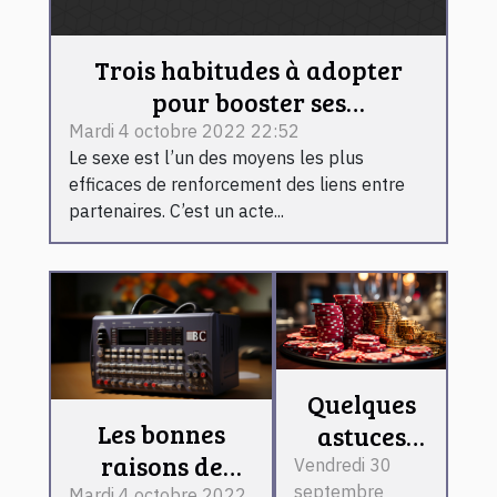
Trois habitudes à adopter
pour booster ses
performances au lit
Mardi 4 octobre 2022 22:52
Le sexe est l’un des moyens les plus
efficaces de renforcement des liens entre
partenaires. C’est un acte...
Quelques
Les bonnes
astuces
raisons de
faciles
Vendredi 30
septembre
Mardi 4 octobre 2022