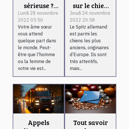
sérieuse ?
sur le chien
Voici ce qu'il
Spitz
Lundi 28 novembre
Jeudi 24 novembre
2022 05:50
2022 20:58
vous faut
Allemand
Votre âme sœur
Le Spitz allemand
vous attend
est parmi les
quelque part dans
chiens les plus
le monde. Peut-
anciens, originaires
être que l'homme
d’Europe. Ils sont
ou la femme de
très attentifs,
votre vie est...
mais...
Appels
Tout savoir